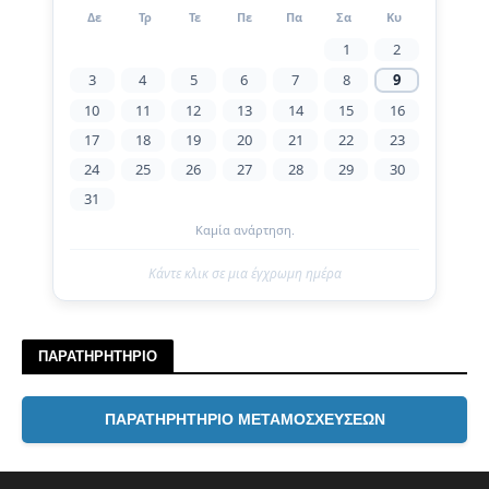
Δε
Τρ
Τε
Πε
Πα
Σα
Κυ
1
2
3
4
5
6
7
8
9
10
11
12
13
14
15
16
17
18
19
20
21
22
23
24
25
26
27
28
29
30
31
Καμία ανάρτηση.
Κάντε κλικ σε μια έγχρωμη ημέρα
ΠΑΡΑΤΗΡΗΤΗΡΙΟ
ΠΑΡΑΤΗΡΗΤΗΡΙΟ ΜΕΤΑΜΟΣΧΕΥΣΕΩΝ