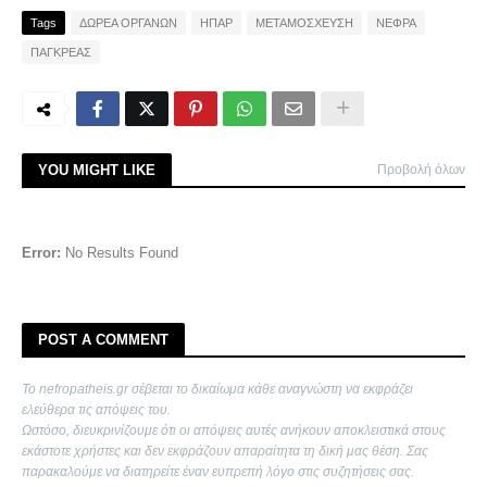
Tags
ΔΩΡΕΑ ΟΡΓΑΝΩΝ
ΗΠΑΡ
ΜΕΤΑΜΟΣΧΕΥΣΗ
ΝΕΦΡΑ
ΠΑΓΚΡΕΑΣ
YOU MIGHT LIKE
Προβολή όλων
Error:
No Results Found
POST A COMMENT
Το nefropatheis.gr σέβεται το δικαίωμα κάθε αναγνώστη να εκφράζει
ελεύθερα τις απόψεις του.
Ωστόσο, διευκρινίζουμε ότι οι απόψεις αυτές ανήκουν αποκλειστικά στους
εκάστοτε χρήστες και δεν εκφράζουν απαραίτητα τη δική μας θέση. Σας
παρακαλούμε να διατηρείτε έναν ευπρεπή λόγο στις συζητήσεις σας.