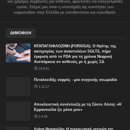
και χρήσιμες συμβουλές για ασθενείς, φροντιστές και επαγγελματίες
υγείας. Στόχος μας είναι η υποστήριξη της κοινότητας των
νεφροπαθών στην Ελλάδα με υπευθυνότητα και ευαισθησία.
ΔΗΜΟΦΙΛΗ
ΝΤΑΠΑΓΛΙΦΛΟΖΙΝΗ (FORXIGA). Ο Ηγέτης της
κατηγορίας των αναστολέων SGLT2, πήρε
έγκριση από το FDA για τη χρόνια Νεφρική
Ανεπάρκεια σε ασθενείς με ή χωρίς ΣΔ
14.6.21
Πεταλοειδής νεφρός - μια συγγενής ανωμαλία
1.12.17
Αποκλειστική συνέντευξη με τη Σάντυ Λέντη: «Η
Εμμανουέλα ζει μέσα μου»
2.4.26
Λιάνα Νταφούλη: Η προσωπική ιστορία της