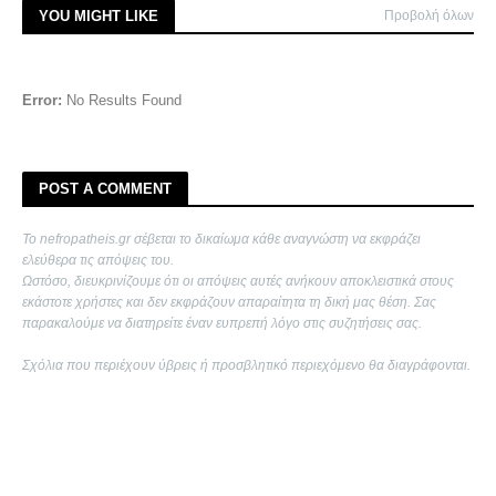
YOU MIGHT LIKE
Προβολή όλων
Error:
No Results Found
POST A COMMENT
Το nefropatheis.gr σέβεται το δικαίωμα κάθε αναγνώστη να εκφράζει
ελεύθερα τις απόψεις του.
Ωστόσο, διευκρινίζουμε ότι οι απόψεις αυτές ανήκουν αποκλειστικά στους
εκάστοτε χρήστες και δεν εκφράζουν απαραίτητα τη δική μας θέση. Σας
παρακαλούμε να διατηρείτε έναν ευπρεπή λόγο στις συζητήσεις σας.
Σχόλια που περιέχουν ύβρεις ή προσβλητικό περιεχόμενο θα διαγράφονται.