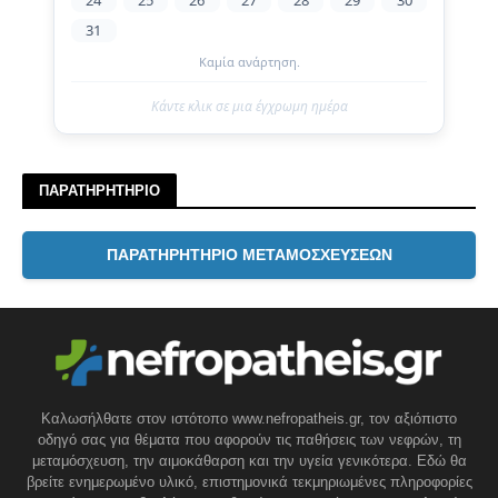
24
25
26
27
28
29
30
31
Καμία ανάρτηση.
Κάντε κλικ σε μια έγχρωμη ημέρα
ΠΑΡΑΤΗΡΗΤΗΡΙΟ
ΠΑΡΑΤΗΡΗΤΗΡΙΟ ΜΕΤΑΜΟΣΧΕΥΣΕΩΝ
Καλωσήλθατε στον ιστότοπο www.nefropatheis.gr, τον αξιόπιστο
οδηγό σας για θέματα που αφορούν τις παθήσεις των νεφρών, τη
μεταμόσχευση, την αιμοκάθαρση και την υγεία γενικότερα. Εδώ θα
βρείτε ενημερωμένο υλικό, επιστημονικά τεκμηριωμένες πληροφορίες