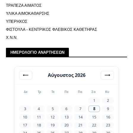
ΤΡΑΠΕΖΑ ΑΙΜΑΤΟΣ
ΥΛΙΚΑ ΑΙΜΟΚΑΘΑΡΣΗΣ
ΥΠΕΡΗΧΟΣ
ΦΙΣΤΟΥΛΑ - ΚΕΝΤΡΙΚΟΣ ΦΛΕΒΙΚΟΣ ΚΑΘΕΤΗΡΑΣ
Χ.Ν.Ν.
ΗΜΕΡΟΛΟΓΙΟ ΑΝΑΡΤΗΣΕΩΝ
Αύγουστος 2026
⟵
⟶
Δε
Τρ
Τε
Πε
Πα
Σα
Κυ
1
2
3
4
5
6
7
8
9
10
11
12
13
14
15
16
17
18
19
20
21
22
23