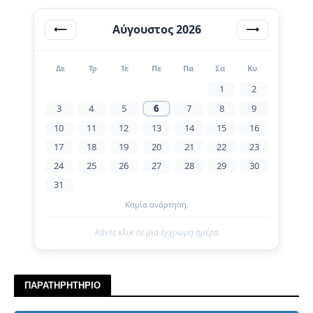
Αύγουστος 2026
⟵
⟶
Δε
Τρ
Τε
Πε
Πα
Σα
Κυ
1
2
3
4
5
6
7
8
9
10
11
12
13
14
15
16
17
18
19
20
21
22
23
24
25
26
27
28
29
30
31
Καμία ανάρτηση.
Κάντε κλικ σε μια έγχρωμη ημέρα
ΠΑΡΑΤΗΡΗΤΗΡΙΟ