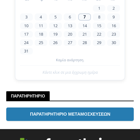
1
2
3
4
5
6
7
8
9
10
11
12
13
14
15
16
17
18
19
20
21
22
23
24
25
26
27
28
29
30
31
Καμία ανάρτηση.
Κάντε κλικ σε μια έγχρωμη ημέρα
ΠΑΡΑΤΗΡΗΤΗΡΙΟ
ΠΑΡΑΤΗΡΗΤΗΡΙΟ ΜΕΤΑΜΟΣΧΕΥΣΕΩΝ