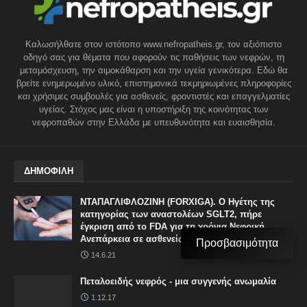
Καλωσήλθατε στον ιστότοπο www.nefropatheis.gr, τον αξιόπιστο
οδηγό σας για θέματα που αφορούν τις παθήσεις των νεφρών, τη
μεταμόσχευση, την αιμοκάθαρση και την υγεία γενικότερα. Εδώ θα
βρείτε ενημερωμένο υλικό, επιστημονικά τεκμηριωμένες πληροφορίες
και χρήσιμες συμβουλές για ασθενείς, φροντιστές και επαγγελματίες
υγείας. Στόχος μας είναι η υποστήριξη της κοινότητας των
νεφροπαθών στην Ελλάδα με υπευθυνότητα και ευαισθησία.
ΔΗΜΟΦΙΛΗ
ΝΤΑΠΑΓΛΙΦΛΟΖΙΝΗ (FORXIGA). Ο Ηγέτης της
κατηγορίας των αναστολέων SGLT2, πήρε
έγκριση από το FDA για τη χρόνια Νεφρική
Ανεπάρκεια σε ασθενείς με ή χωρίς ΣΔ
Προσβασιμότητα
14.6.21
Πεταλοειδής νεφρός - μια συγγενής ανωμαλία
1.12.17