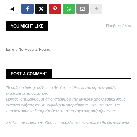
YOU MIGHT LIKE
Προβολή όλων
Error:
No Results Found
POST A COMMENT
Το nefropatheis.gr σέβεται το δικαίωμα κάθε αναγνώστη να εκφράζει
ελεύθερα τις απόψεις του.
Ωστόσο, διευκρινίζουμε ότι οι απόψεις αυτές ανήκουν αποκλειστικά στους
εκάστοτε χρήστες και δεν εκφράζουν απαραίτητα τη δική μας θέση. Σας
παρακαλούμε να διατηρείτε έναν ευπρεπή λόγο στις συζητήσεις σας.
Σχόλια που περιέχουν ύβρεις ή προσβλητικό περιεχόμενο θα διαγράφονται.