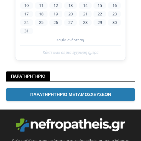
10
11
12
13
14
15
16
17
18
19
20
21
22
23
24
25
26
27
28
29
30
31
Καμία ανάρτηση.
Κάντε κλικ σε μια έγχρωμη ημέρα
ΠΑΡΑΤΗΡΗΤΗΡΙΟ
ΠΑΡΑΤΗΡΗΤΗΡΙΟ ΜΕΤΑΜΟΣΧΕΥΣΕΩΝ
Καλωσήλθατε στον ιστότοπο www.nefropatheis.gr, τον αξιόπιστο