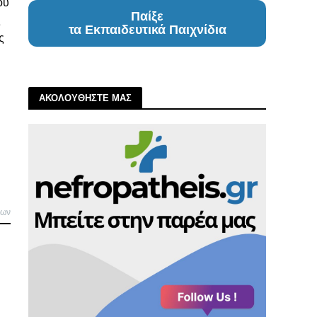
ου
Παίξε
ς
τα Εκπαιδευτικά Παιχνίδια
ς
ΑΚΟΛΟΥΘΗΣΤΕ ΜΑΣ
λων