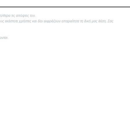
εύθερα τις απόψεις του.
ους εκάστοτε χρήστες και δεν εκφράζουν απαραίτητα τη δική μας θέση. Σας
ονται.