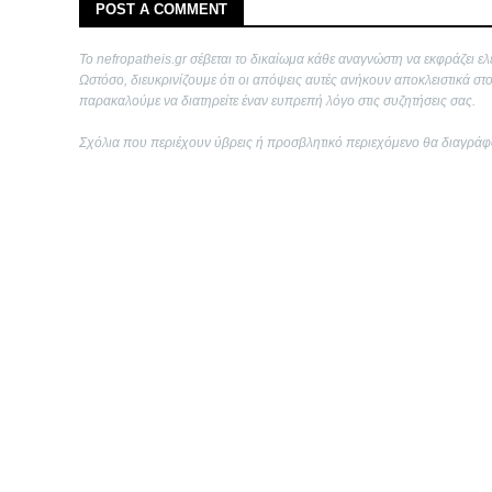
POST A COMMENT
Το nefropatheis.gr σέβεται το δικαίωμα κάθε αναγνώστη να εκφράζει ελ
Ωστόσο, διευκρινίζουμε ότι οι απόψεις αυτές ανήκουν αποκλειστικά στ
παρακαλούμε να διατηρείτε έναν ευπρεπή λόγο στις συζητήσεις σας.
Σχόλια που περιέχουν ύβρεις ή προσβλητικό περιεχόμενο θα διαγράφ