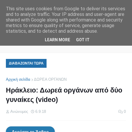
This site uses cookies from Google to deliver its services
and to analyze traffic. Your IP address and user-agent are
shared with Google along with performance and security
metrics to ensure quality of service, generate usage
statistics, and to detect and address abuse.
ΚΩΔΙΚΑΣ ΙΑΤΡΙΚΗΣ ΔΕΟΝΤΟΛΟΓΙΑΣ
LEARN MORE
GOT IT
ΔΙΑΒΑΖΟΝΤΑΙ ΤΩΡΑ
Αρχική σελίδα
ΔΩΡΕΑ ΟΡΓΑΝΩΝ
Ηράκλειο: Δωρεά οργάνων από δύο
γυναίκες (video)
Ανώνυμος
6.9.18
0
Ακούστε το Άρθρο