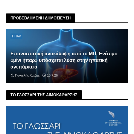
ΠΡΟΒΕΒΛΗΜΕΝΗ ΔΗΜΟΣΙΕΥΣΗ
ΗΠΑΡ
Επαναστατική ανακάλυψη από το MIT: Ενέσιμο
«μίνι ήπαρ» υπόσχεται λύση στην ηπατική
ανεπάρκεια
Παντελής Χατζής
16.7.26
ΤΟ ΓΛΩΣΣΑΡΙ ΤΗΣ ΑΙΜΟΚΑΘΑΡΣΗΣ