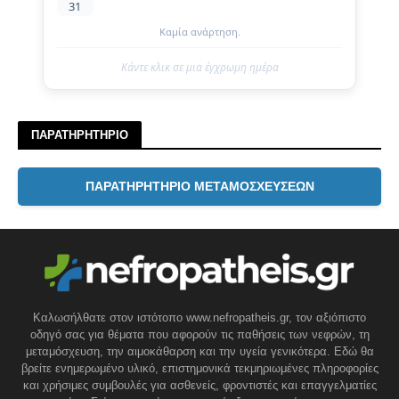
31
Καμία ανάρτηση.
Κάντε κλικ σε μια έγχρωμη ημέρα
ΠΑΡΑΤΗΡΗΤΗΡΙΟ
ΠΑΡΑΤΗΡΗΤΗΡΙΟ ΜΕΤΑΜΟΣΧΕΥΣΕΩΝ
Καλωσήλθατε στον ιστότοπο www.nefropatheis.gr, τον αξιόπιστο
οδηγό σας για θέματα που αφορούν τις παθήσεις των νεφρών, τη
μεταμόσχευση, την αιμοκάθαρση και την υγεία γενικότερα. Εδώ θα
βρείτε ενημερωμένο υλικό, επιστημονικά τεκμηριωμένες πληροφορίες
και χρήσιμες συμβουλές για ασθενείς, φροντιστές και επαγγελματίες