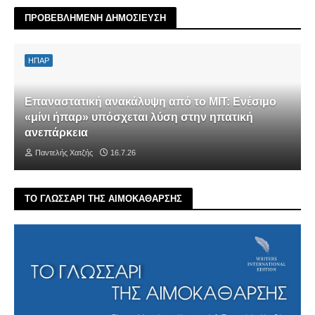
ΠΡΟΒΕΒΛΗΜΕΝΗ ΔΗΜΟΣΙΕΥΣΗ
ΗΠΑΡ
Επαναστατική ανακάλυψη από το MIT: Ενέσιμο
«μίνι ήπαρ» υπόσχεται λύση στην ηπατική
ανεπάρκεια
Παντελής Χατζής
16.7.26
ΤΟ ΓΛΩΣΣΑΡΙ ΤΗΣ ΑΙΜΟΚΑΘΑΡΣΗΣ