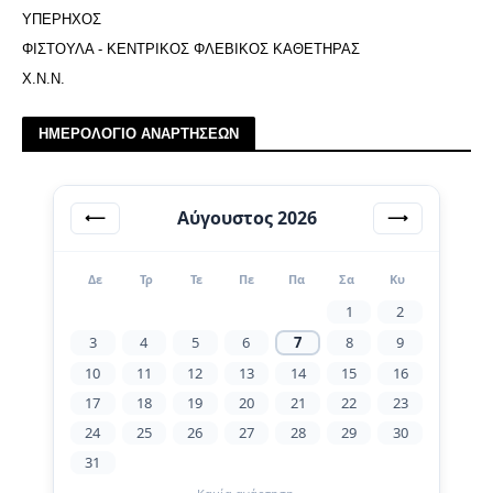
ΥΠΕΡΗΧΟΣ
ΦΙΣΤΟΥΛΑ - ΚΕΝΤΡΙΚΟΣ ΦΛΕΒΙΚΟΣ ΚΑΘΕΤΗΡΑΣ
Χ.Ν.Ν.
ΗΜΕΡΟΛΟΓΙΟ ΑΝΑΡΤΗΣΕΩΝ
Αύγουστος 2026
⟵
⟶
Δε
Τρ
Τε
Πε
Πα
Σα
Κυ
1
2
3
4
5
6
7
8
9
10
11
12
13
14
15
16
17
18
19
20
21
22
23
24
25
26
27
28
29
30
31