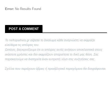
Error:
No Results Found
POST A COMMENT
Το nefropatheis.gr σέβεται το δικαίωμα κάθε αναγνώστη να εκφράζει
ελεύθερα τις απόψεις του.
Ωστόσο, διευκρινίζουμε ότι οι απόψεις αυτές ανήκουν αποκλειστικά στους
εκάστοτε χρήστες και δεν εκφράζουν απαραίτητα τη δική μας θέση. Σας
παρακαλούμε να διατηρείτε έναν ευπρεπή λόγο στις συζητήσεις σας.
Σχόλια που περιέχουν ύβρεις ή προσβλητικό περιεχόμενο θα διαγράφονται.