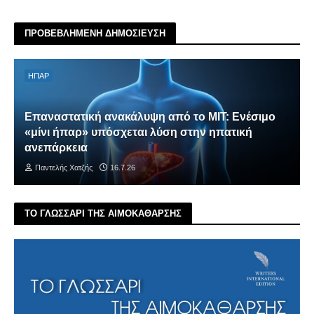
ΠΡΟΒΕΒΛΗΜΕΝΗ ΔΗΜΟΣΙΕΥΣΗ
ΗΠΑΡ
Επαναστατική ανακάλυψη από το MIT: Ενέσιμο
«μίνι ήπαρ» υπόσχεται λύση στην ηπατική
ανεπάρκεια
Παντελής Χατζής
16.7.26
ΤΟ ΓΛΩΣΣΑΡΙ ΤΗΣ ΑΙΜΟΚΑΘΑΡΣΗΣ