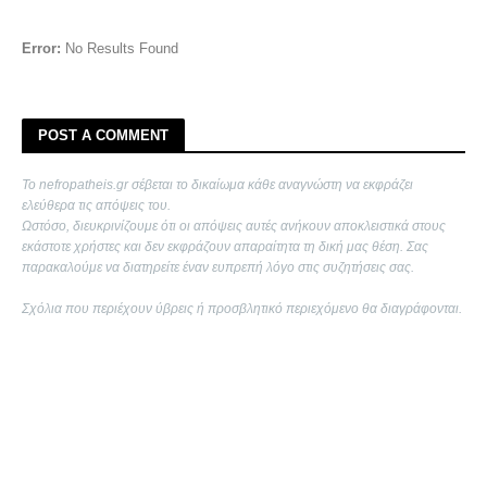
Error:
No Results Found
POST A COMMENT
Το nefropatheis.gr σέβεται το δικαίωμα κάθε αναγνώστη να εκφράζει
ελεύθερα τις απόψεις του.
Ωστόσο, διευκρινίζουμε ότι οι απόψεις αυτές ανήκουν αποκλειστικά στους
εκάστοτε χρήστες και δεν εκφράζουν απαραίτητα τη δική μας θέση. Σας
παρακαλούμε να διατηρείτε έναν ευπρεπή λόγο στις συζητήσεις σας.
Σχόλια που περιέχουν ύβρεις ή προσβλητικό περιεχόμενο θα διαγράφονται.