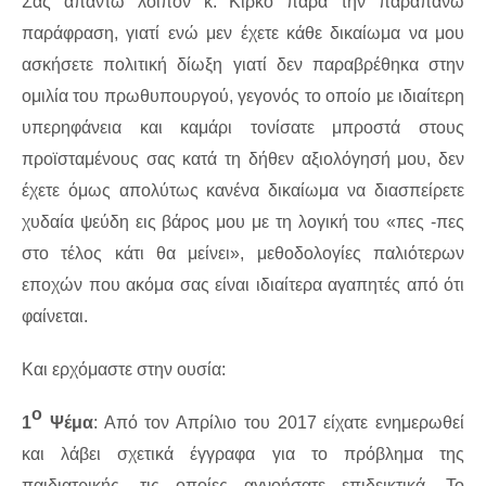
Σας απαντώ λοιπόν κ. Κίρκο παρά την παραπάνω
παράφραση, γιατί ενώ μεν έχετε κάθε δικαίωμα να μου
ασκήσετε πολιτική δίωξη γιατί δεν παραβρέθηκα στην
ομιλία του πρωθυπουργού, γεγονός το οποίο με ιδιαίτερη
υπερηφάνεια και καμάρι τονίσατε μπροστά στους
προϊσταμένους σας κατά τη δήθεν αξιολόγησή μου, δεν
έχετε όμως απολύτως κανένα δικαίωμα να διασπείρετε
χυδαία ψεύδη εις βάρος μου με τη λογική του «πες -πες
στο τέλος κάτι θα μείνει», μεθοδολογίες παλιότερων
εποχών που ακόμα σας είναι ιδιαίτερα αγαπητές από ότι
φαίνεται.
Και ερχόμαστε στην ουσία:
ο
1
Ψέμα
: Από τον Απρίλιο του 2017 είχατε ενημερωθεί
και λάβει σχετικά έγγραφα για το πρόβλημα της
παιδιατρικής, τις οποίες αγνοήσατε επιδεικτικά. Το