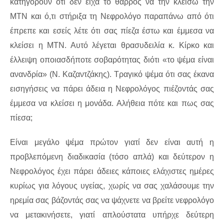
κατηγορούν ότι δεν είχα το θάρρος να την κλείσω την
ΜΤΝ και ό,τι στήριξα τη Νεφρολόγο παραπάνω από ότι
έπρεπε και εσείς λέτε ότι σας πίεζα έστω και έμμεσα να
κλείσει η ΜΤΝ. Αυτό λέγεται θρασυδειλία κ. Κίρκο και
έλλειψη οποιασδήποτε σοβαρότητας διότι «το ψέμα είναι
ανανδρία» (Ν. Καζαντζάκης). Τραγικό ψέμα ότι σας έκανα
εισηγήσεις να πάρει άδεια η Νεφρολόγος πιέζοντάς σας
έμμεσα να κλείσει η μονάδα. Αλήθεια πότε και πως σας
πίεσα;
Είναι μεγάλο ψέμα πρώτον γιατί δεν είναι αυτή η
προβλεπόμενη διαδικασία (τόσο απλά) και δεύτερον η
Νεφρολόγος έχει πάρει άδειες κάποιες ελάχιστες ημέρες
κυρίως για λόγους υγείας, χωρίς να σας χαλάσουμε την
ηρεμία σας βάζοντάς σας να ψάχνετε να βρείτε νεφρολόγο
να μετακινήσετε, γιατί απλούστατα υπήρχε δεύτερη