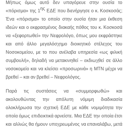
Μήπως όμως αυτό δεν υπαγόρευε στην ουσία το
ης
«πόρισμα» της 1
ΕΔΕ που διενήργησε ο κ. Κοσκοσάς;
Ένα «πόρισμα» το οποίο στην ουσία ήταν μια έκθεση
ιδεών και ο εκφρασμένος διακαής πόθος του κ. Κοσκοσά
να «ξεφορτωθεί» την Νεφρολόγο, όπως μου εκφράστηκε
και από άλλο μεγαλόσχημο διοικητικό στέλεχος του
Νοσοκομείου, με το που ανέλαβα υπηρεσία «ως φιλική
συμβουλή», δηλαδή να μετακινηθεί – εκδιωχθεί σε άλλο
νοσοκομείο και να κλείσει «προσωρινά» η ΜΤΝ μέχρι να
βρεθεί – και αν βρεθεί – Νεφρολόγος.
Παρά τις συστάσεις να «συμμορφωθώ» και
ακολουθώντας την απόλυτη νόμιμη διαδικασία
ολοκλήρωσα την σχετική ΕΔΕ με κάθε νομιμότητα την
οποία όμως επιδεικτικά αρνείστε. Μια ΕΔΕ την οποία έτσι
και αλλιώς θα ήμουν υποχρεωμένος να επαναλάβω, μετά