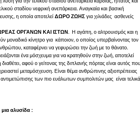
η για την τελικού σταδίου ανεπάρκεια καρδιάς, ήπατος και
ελικού σταδίου νεφρική ανεπάρκεια. Aναγκαία και βασική
ευσης, η οποία αποτελεί
ΔΩΡΟ
ΖΩΗΣ
για χιλιάδες ασθενείς
ΩΡΕΑΣ ΟΡΓΑΝΩΝ ΚΑΙ ΙΣΤΩΝ
. Η αγάπη, ο αλτρουισμός και η
ύν μοναδικό κίνητρο για κάποιον, ο οποίος υπερβαίνοντας τον
νθρώπου, καταφέρνει να γεφυρώσει την ζωή με το θάνατο.
ται ένα μόσχευμα για να κρατηθούν στην ζωή, αποτελεί
 διαθέτει, αφού ο γείτονας της διπλανής πόρτας είναι αυτός πο
 χρειαστεί μεταμόσχευση. Είναι θέμα ανθρώπινης αξιοπρέπειας
αντιμετώπισης των πιο ευάλωτων συμπολιτών μας είναι τελικά
μια αλυσίδα :