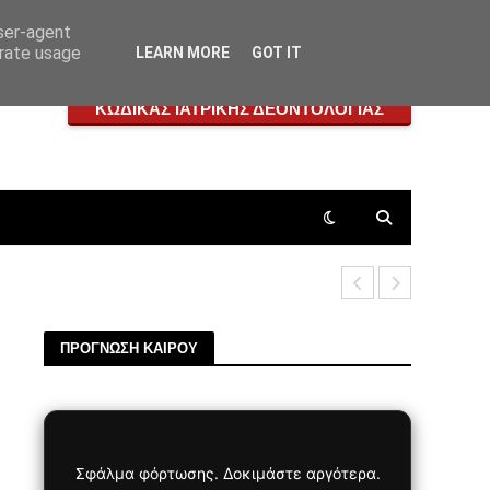
user-agent
erate usage
LEARN MORE
GOT IT
ΚΩΔΙΚΑΣ ΙΑΤΡΙΚΗΣ ΔΕΟΝΤΟΛΟΓΙΑΣ
Πεταλοειδή
ΠΡΟΓΝΩΣΗ ΚΑΙΡΟΥ
Σφάλμα φόρτωσης. Δοκιμάστε αργότερα.