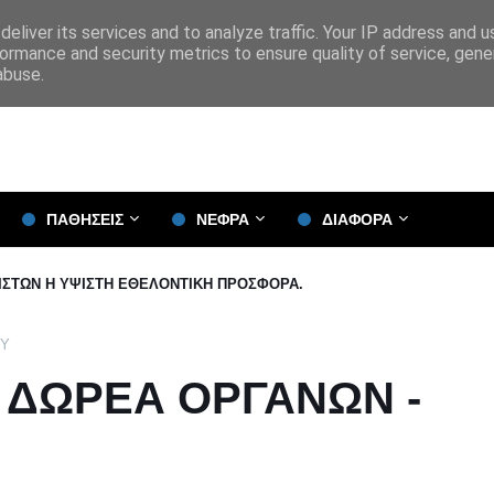
eliver its services and to analyze traffic. Your IP address and 
ormance and security metrics to ensure quality of service, gen
abuse.
ΠΑΘΗΣΕΙΣ
ΝΕΦΡΑ
ΔΙΑΦΟΡΑ
 ΙΣΤΩΝ Η ΥΨΙΣΤΗ ΕΘΕΛΟΝΤΙΚΗ ΠΡΟΣΦΟΡΑ.
ΟΥ
- ΔΩΡΕΑ ΟΡΓΑΝΩΝ -