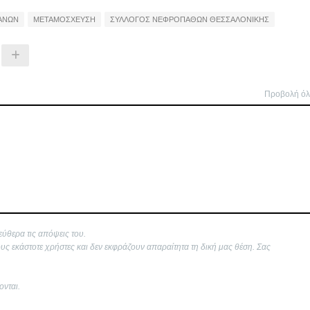
ΑΝΩΝ
ΜΕΤΑΜΟΣΧΕΥΣΗ
ΣΥΛΛΟΓΟΣ ΝΕΦΡΟΠΑΘΩΝ ΘΕΣΣΑΛΟΝΙΚΗΣ
Προβολή ό
εύθερα τις απόψεις του.
ους εκάστοτε χρήστες και δεν εκφράζουν απαραίτητα τη δική μας θέση. Σας
ονται.