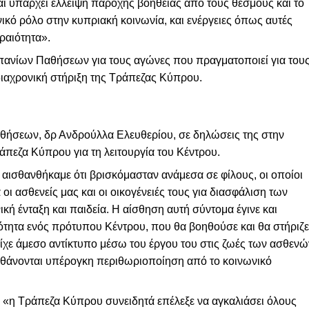
αι υπάρχει έλλειψη παροχής βοήθειας από τους θεσμούς και το
νικό ρόλο στην κυπριακή κοινωνία, και ενέργειες όπως αυτές
ραιότητα».
Σπανίων Παθήσεων για τους αγώνες που πραγματοποιεί για του
διαχρονική στήριξη της Τράπεζας Κύπρου.
ήσεων, δρ Ανδρούλλα Ελευθερίου, σε δηλώσεις της στην
άπεζα Κύπρου για τη λειτουργία του Κέντρου.
ισθανθήκαμε ότι βρισκόμασταν ανάμεσα σε φίλους, οι οποίοι
 ασθενείς μας και οι οικογένειές τους για διασφάλιση των
κή ένταξη και παιδεία. Η αίσθηση αυτή σύντομα έγινε και
ότητα ενός πρότυπου Κέντρου, που θα βοηθούσε και θα στήριζε
είχε άμεσο αντίκτυπο μέσω του έργου του στις ζωές των ασθενώ
σθάνονται υπέρογκη περιθωριοποίηση από το κοινωνικό
 «η Τράπεζα Κύπρου συνειδητά επέλεξε να αγκαλιάσει όλους