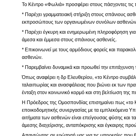
Το Κέντρο «Φωλιά» προσφέρει στους πάσχοντες τις 
* Παρέχει γραμματειακή στήριξη στους σπάνιους ασθ
εκπροσώπους των οργανωμένων συνόλων ασθενών ή τ
* Παρέχει έγκυρη και ενημερωμένη πληροφόρηση για 
άμεσα και έμμεσα στους σπάνιους ασθενείς.
* Επικοινωνεί με τους αρμόδιους φορείς και παρακο
ασθενών.
* Παρεμβαίνει δυναμικά και προωθεί την επιτάχυνσ
Όπως αναφέρει η δρ Ελευθερίου, «το Κέντρο συμβάλλ
ταλαιπωρίας και ανασφάλειας που βιώνει εκ των πρ
ένταξη στον κοινωνικό κορμό και στη βελτίωση της π
Η Πρόεδρος της Ομοσπονδίας επισημαίνει πως «το Κέ
εποικοδομητικής συνεργασίας με τα εμπλεκόμενα Υπο
αιτήματα των ασθενών είναι επείγουσας φύσης και 
άμεσης διαχείρισης, ανταπόκρισης και έγκαιρης πρ
Απαντώντας σε ερώτησή μας για τις υπηρεσίες που θ