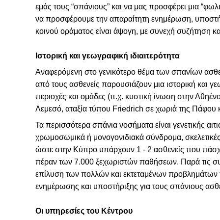
εμάς τους “σπάνιους” και να μας προσφέρει μια “φωλ
να προσφέρουμε την απαραίτητη ενημέρωση, υποστή
κοινού οράματος είναι άψογη, με συνεχή συζήτηση 
Ιστορική και γεωγραφική ιδιαιτερότητα
Αναφερόμενη στο γενικότερο θέμα των σπανίων ασθ
από τους ασθενείς παρουσιάζουν μια ιστορική και γε
περιοχές και ομάδες (π.χ. κυστική ίνωση στην Αθηέν
Λεμεσό, αταξία τύπου Friedrich σε χωριά της Πάφου κ
Τα περισσότερα σπάνια νοσήματα είναι γενετικής αιτ
χρωμοσωμικά ή μονογονιδιακά σύνδρομα, σκελετικές 
ώστε στην Κύπρο υπάρχουν 1 - 2 ασθενείς που πάσχο
πέραν των 7.000 ξεχωριστών παθήσεων. Παρά τις σ
επίλυση των πολλών και εκτεταμένων προβλημάτων τ
ενημέρωσης και υποστήριξης για τους σπάνιους ασθενε
Οι υπηρεσίες του Κέντρου