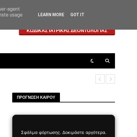
user-agent
erate usage
LEARN MORE
GOT IT
ΚΩΔΙΚΑΣ ΙΑΤΡΙΚΗΣ ΔΕΟΝΤΟΛΟΓΙΑΣ
Ωνάσειο: Έ
ΠΡΟΓΝΩΣΗ ΚΑΙΡΟΥ
Σφάλμα φόρτωσης. Δοκιμάστε αργότερα.