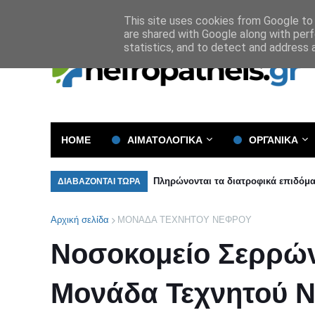
Όροι και Προϋποθέσεις
Πολιτική Απορρήτου
This site uses cookies from Google to d
are shared with Google along with perf
statistics, and to detect and address 
HOME
ΑΙΜΑΤΟΛΟΓΙΚΑ
ΟΡΓΑΝΙΚΑ
Πληρώνονται τα διατροφικά επιδόμα
ΔΙΑΒΑΖΟΝΤΑΙ ΤΩΡΑ
Αρχική σελίδα
ΜΟΝΑΔΑ ΤΕΧΝΗΤΟΥ ΝΕΦΡΟΥ
Νοσοκομείο Σερρών
Μονάδα Τεχνητού Νε