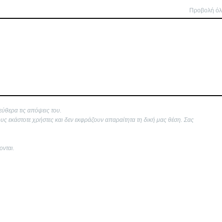
Προβολή ό
εύθερα τις απόψεις του.
ους εκάστοτε χρήστες και δεν εκφράζουν απαραίτητα τη δική μας θέση. Σας
ονται.