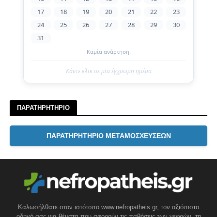
17
18
19
20
21
22
23
24
25
26
27
28
29
30
31
Καμία ανάρτηση.
Κάντε κλικ σε μια έγχρωμη ημέρα
ΠΑΡΑΤΗΡΗΤΗΡΙΟ
ΠΑΡΑΤΗΡΗΤΗΡΙΟ ΜΕΤΑΜΟΣΧΕΥΣΕΩΝ
Καλωσήλθατε στον ιστότοπο www.nefropatheis.gr, τον αξιόπιστο
οδηγό σας για θέματα που αφορούν τις παθήσεις των νεφρών, τη