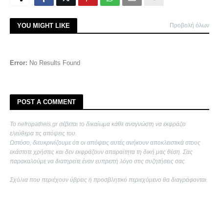
YOU MIGHT LIKE
Προβολή όλων
Error:
No Results Found
POST A COMMENT
Το nefropatheis.gr σέβεται το δικαίωμα κάθε αναγνώστη να εκφράζει
ελεύθερα τις απόψεις του.
Ωστόσο, διευκρινίζουμε ότι οι απόψεις αυτές ανήκουν αποκλειστικά στους
εκάστοτε χρήστες και δεν εκφράζουν απαραίτητα τη δική μας θέση. Σας
παρακαλούμε να διατηρείτε έναν ευπρεπή λόγο στις συζητήσεις σας.
Σχόλια που περιέχουν ύβρεις ή προσβλητικό περιεχόμενο θα διαγράφονται.