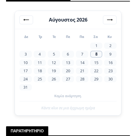
Αύγουστος 2026
⟵
⟶
Δε
Τρ
Τε
Πε
Πα
Σα
Κυ
1
2
3
4
5
6
7
8
9
10
11
12
13
14
15
16
17
18
19
20
21
22
23
24
25
26
27
28
29
30
31
Καμία ανάρτηση.
Κάντε κλικ σε μια έγχρωμη ημέρα
ΠΑΡΑΤΗΡΗΤΗΡΙΟ