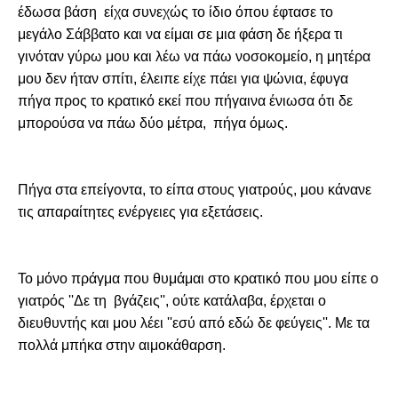
έδωσα βάση  είχα συνεχώς το ίδιο όπου έφτασε το 
μεγάλο Σάββατο και να είμαι σε μια φάση δε ήξερα τι 
γινόταν γύρω μου και λέω να πάω νοσοκομείο, η μητέρα 
μου δεν ήταν σπίτι, έλειπε είχε πάει για ψώνια, έφυγα 
πήγα προς το κρατικό εκεί που πήγαινα ένιωσα ότι δε 
μπορούσα να πάω δύο μέτρα,  πήγα όμως. 
Πήγα στα επείγοντα, το είπα στους γιατρούς, μου κάνανε 
τις απαραίτητες ενέργειες για εξετάσεις.
Το μόνο πράγμα που θυμάμαι στο κρατικό που μου είπε ο 
γιατρός ''Δε τη  βγάζεις'', ούτε κατάλαβα, έρχεται ο 
διευθυντής και μου λέει ''εσύ από εδώ δε φεύγεις''. Με τα 
πολλά μπήκα στην αιμοκάθαρση.