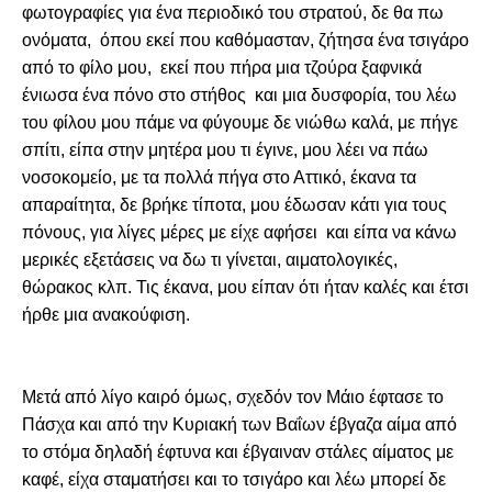
φωτογραφίες για ένα περιοδικό του στρατού, δε θα πω 
ονόματα,  όπου εκεί που καθόμασταν, ζήτησα ένα τσιγάρο 
από το φίλο μου,  εκεί που πήρα μια τζούρα ξαφνικά 
ένιωσα ένα πόνο στο στήθος  και μια 
δυσφορία, του λέω 
του φίλου μου πάμε να φύγουμε δε νιώθω καλά, με πήγε 
σπίτι, είπα στην μητέρα μου τι έγινε, μου λέει να πάω 
νοσοκομείο, με τα πολλά πήγα στο Αττικό, έκανα τα 
απαραίτητα, δε βρήκε τίποτα, μου έδωσαν κάτι για τους 
πόνους, για λίγες μέρες με είχε αφήσει  και είπα να κάνω 
μερικές εξετάσεις να δω τι γίνεται, αιματολογικές, 
θώρακος κλπ. Τις έκανα, μου είπαν ότι ήταν καλές και έτσι 
ήρθε μια ανακούφιση.
Μετά από λίγο καιρό όμως, σχεδόν τον Μάιο έφτασε το 
Πάσχα και από την Κυριακή των Βαΐων έβγαζα αίμα από 
το στόμα δηλαδή έφτυνα και έβγαιναν στάλες αίματος με 
καφέ, είχα σταματήσει και το τσιγάρο και λέω μπορεί δε 