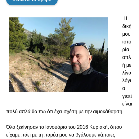
Η 
δική 
μου 
ιστο
ρία 
απλ
ή με 
λίγα 
λόγι
α 
γιατί 
είναι 
πολύ απλά θα πω ότι έχει σχέση με την αιμοκάθαρση.
Όλα ξεκίνησαν το Ιανουάριο του 2016 Κυριακή, όπου 
είχαμε πάει με τη παρέα μου να βγάλουμε κάποιες 