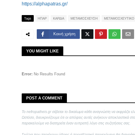
https://alphapatras.gr/
Tags
ΗΠΑΡ
ΚΑΡΔΙΑ
ΜΕΤΑΜΟΣΧΕΥΣΗ
ΜΕΤΑΜΟΣΧΕΥΤΙΚΟ
Κοινή χρήση
YOU MIGHT LIKE
Error:
No Results Found
POST A COMMENT
Το nefropatheis.gr σέβεται το δικαίωμα κάθε αναγνώστη να εκφράζει ελ
Ωστόσο, διευκρινίζουμε ότι οι απόψεις αυτές ανήκουν αποκλειστικά στ
παρακαλούμε να διατηρείτε έναν ευπρεπή λόγο στις συζητήσεις σας.
Σχόλια που περιέχουν ύβρεις ή προσβλητικό περιεχόμενο θα διαγράφ