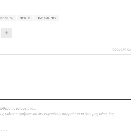
 ΚΕΝΤΡΟ
ΝΕΦΡΑ
ΠΝΕΥΜΟΝΕΣ
Προβολή ό
εύθερα τις απόψεις του.
ους εκάστοτε χρήστες και δεν εκφράζουν απαραίτητα τη δική μας θέση. Σας
ονται.