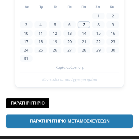
Δε
Τρ
Τε
Πε
Πα
Σα
Κυ
1
2
3
4
5
6
7
8
9
10
11
12
13
14
15
16
17
18
19
20
21
22
23
24
25
26
27
28
29
30
31
Καμία ανάρτηση.
Κάντε κλικ σε μια έγχρωμη ημέρα
ΠΑΡΑΤΗΡΗΤΗΡΙΟ
ΠΑΡΑΤΗΡΗΤΗΡΙΟ ΜΕΤΑΜΟΣΧΕΥΣΕΩΝ