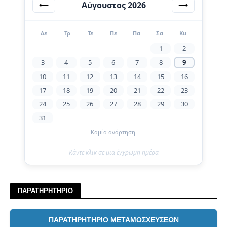
Αύγουστος 2026
⟵
⟶
Δε
Τρ
Τε
Πε
Πα
Σα
Κυ
1
2
3
4
5
6
7
8
9
10
11
12
13
14
15
16
17
18
19
20
21
22
23
24
25
26
27
28
29
30
31
Καμία ανάρτηση.
Κάντε κλικ σε μια έγχρωμη ημέρα
ΠΑΡΑΤΗΡΗΤΗΡΙΟ
ΠΑΡΑΤΗΡΗΤΗΡΙΟ ΜΕΤΑΜΟΣΧΕΥΣΕΩΝ