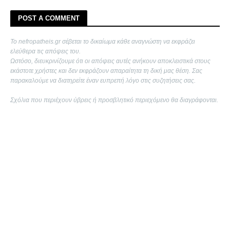
POST A COMMENT
Το nefropatheis.gr σέβεται το δικαίωμα κάθε αναγνώστη να εκφράζει
ελεύθερα τις απόψεις του.
Ωστόσο, διευκρινίζουμε ότι οι απόψεις αυτές ανήκουν αποκλειστικά στους
εκάστοτε χρήστες και δεν εκφράζουν απαραίτητα τη δική μας θέση. Σας
παρακαλούμε να διατηρείτε έναν ευπρεπή λόγο στις συζητήσεις σας.
Σχόλια που περιέχουν ύβρεις ή προσβλητικό περιεχόμενο θα διαγράφονται.