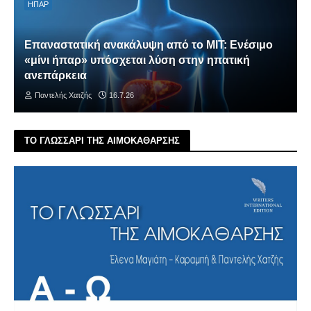
ΗΠΑΡ
Επαναστατική ανακάλυψη από το MIT: Ενέσιμο
«μίνι ήπαρ» υπόσχεται λύση στην ηπατική
ανεπάρκεια
Παντελής Χατζής
16.7.26
ΤΟ ΓΛΩΣΣΑΡΙ ΤΗΣ ΑΙΜΟΚΑΘΑΡΣΗΣ