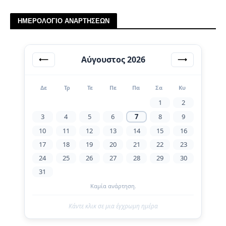
ΗΜΕΡΟΛΟΓΙΟ ΑΝΑΡΤΗΣΕΩΝ
Αύγουστος 2026
⟵
⟶
Δε
Τρ
Τε
Πε
Πα
Σα
Κυ
1
2
3
4
5
6
7
8
9
10
11
12
13
14
15
16
17
18
19
20
21
22
23
24
25
26
27
28
29
30
31
Καμία ανάρτηση.
Κάντε κλικ σε μια έγχρωμη ημέρα