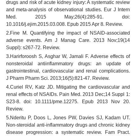
drugs and risk of acute kidney injury: A systematic review
and meta-analysis of observational studies. Eur J Intern
Med. 2015 May;26(4):285-91. doi:
10.1016/j.ejim.2015.03.008. Epub 2015 Apr 8. Review.
2.Fine M. Quantifying the impact of NSAID-associated
adverse events. Am J Manag Care. 2013 Nov;19(14
Suppl): s267-72. Review.
3.Harirforoosh S, Asghar W, Jamali F. Adverse effects of
nonsteroidal antiinflammatory drugs: an update of
gastrointestinal, cardiovascular and renal complications.
J Pharm Pharm Sci. 2013;16(5):821-47. Review.
4.Curiel RV, Katz JD. Mitigating the cardiovascular and
renal effects of NSAIDs. Pain Med. 2013 Dec;14 Suppl 1:
S23-8. doi: 10.1111/pme.12275. Epub 2013 Nov 20.
Review.
5.Nderitu P, Doos L, Jones PW, Davies SJ, Kadam UT.
Non-steroidal anti-inflammatory drugs and chronic kidney
disease progression: a systematic review. Fam Pract.