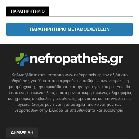
ΠΑΡΑΤΗΡΗΤΗΡΙΟ
ΠΑΡΑΤΗΡΗΤΗΡΙΟ ΜΕΤΑΜΟΣΧΕΥΣΕΩΝ
Καλωσήλθατε στον ιστότοπο www.nefropatheis.gr, τον αξιόπιστο
οδηγό σας για θέματα που αφορούν τις παθήσεις των νεφρών, τη
μεταμόσχευση, την αιμοκάθαρση και την υγεία γενικότερα. Εδώ θα
βρείτε ενημερωμένο υλικό, επιστημονικά τεκμηριωμένες πληροφορίες
και χρήσιμες συμβουλές για ασθενείς, φροντιστές και επαγγελματίες
υγείας. Στόχος μας είναι η υποστήριξη της κοινότητας των
νεφροπαθών στην Ελλάδα με υπευθυνότητα και ευαισθησία.
ΔΗΜΟΦΙΛΗ