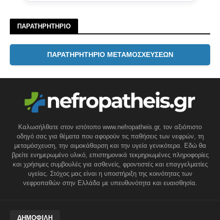
ΠΑΡΑΤΗΡΗΤΗΡΙΟ
ΠΑΡΑΤΗΡΗΤΗΡΙΟ ΜΕΤΑΜΟΣΧΕΥΣΕΩΝ
Καλωσήλθατε στον ιστότοπο www.nefropatheis.gr, τον αξιόπιστο
οδηγό σας για θέματα που αφορούν τις παθήσεις των νεφρών, τη
μεταμόσχευση, την αιμοκάθαρση και την υγεία γενικότερα. Εδώ θα
βρείτε ενημερωμένο υλικό, επιστημονικά τεκμηριωμένες πληροφορίες
και χρήσιμες συμβουλές για ασθενείς, φροντιστές και επαγγελματίες
υγείας. Στόχος μας είναι η υποστήριξη της κοινότητας των
νεφροπαθών στην Ελλάδα με υπευθυνότητα και ευαισθησία.
ΔΗΜΟΦΙΛΗ