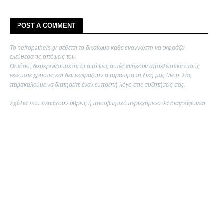
POST A COMMENT
Το nefropatheis.gr σέβεται το δικαίωμα κάθε αναγνώστη να εκφράζει
ελεύθερα τις απόψεις του.
Ωστόσο, διευκρινίζουμε ότι οι απόψεις αυτές ανήκουν αποκλειστικά στους
εκάστοτε χρήστες και δεν εκφράζουν απαραίτητα τη δική μας θέση. Σας
παρακαλούμε να διατηρείτε έναν ευπρεπή λόγο στις συζητήσεις σας.
Σχόλια που περιέχουν ύβρεις ή προσβλητικό περιεχόμενο θα διαγράφονται.