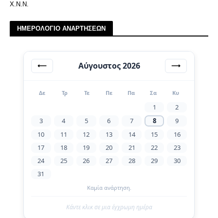
Χ.Ν.Ν.
ΗΜΕΡΟΛΟΓΙΟ ΑΝΑΡΤΗΣΕΩΝ
Αύγουστος 2026
⟵
⟶
Δε
Τρ
Τε
Πε
Πα
Σα
Κυ
1
2
3
4
5
6
7
8
9
10
11
12
13
14
15
16
17
18
19
20
21
22
23
24
25
26
27
28
29
30
31
Καμία ανάρτηση.
Κάντε κλικ σε μια έγχρωμη ημέρα