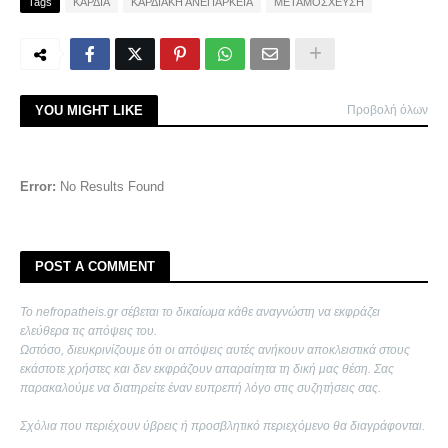
Tags
ΚΑΡΔΙΑ
ΚΑΡΔΙΑΚΗ ΑΝΕΠΑΡΚΕΙΑ
ΜΕΤΑΜΟΣΧΕΥΣΗ
YOU MIGHT LIKE
Προβολή όλων
Error:
No Results Found
POST A COMMENT
Το nefropatheis.gr σέβεται το δικαίωμα κάθε αναγνώστη να εκφράζει
ελεύθερα τις απόψεις του.
Ωστόσο, διευκρινίζουμε ότι οι απόψεις αυτές ανήκουν αποκλειστικά στους
εκάστοτε χρήστες και δεν εκφράζουν απαραίτητα τη δική μας θέση. Σας
παρακαλούμε να διατηρείτε έναν ευπρεπή λόγο στις συζητήσεις σας.
Σχόλια που περιέχουν ύβρεις ή προσβλητικό περιεχόμενο θα διαγράφονται.