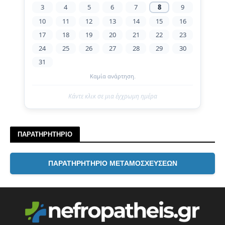
3
4
5
6
7
8
9
10
11
12
13
14
15
16
17
18
19
20
21
22
23
24
25
26
27
28
29
30
31
Καμία ανάρτηση.
Κάντε κλικ σε μια έγχρωμη ημέρα
ΠΑΡΑΤΗΡΗΤΗΡΙΟ
ΠΑΡΑΤΗΡΗΤΗΡΙΟ ΜΕΤΑΜΟΣΧΕΥΣΕΩΝ