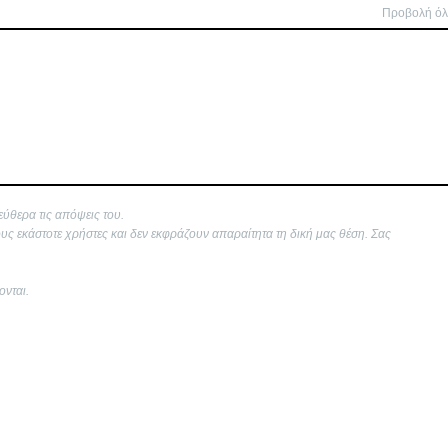
Προβολή ό
εύθερα τις απόψεις του.
ους εκάστοτε χρήστες και δεν εκφράζουν απαραίτητα τη δική μας θέση. Σας
ονται.