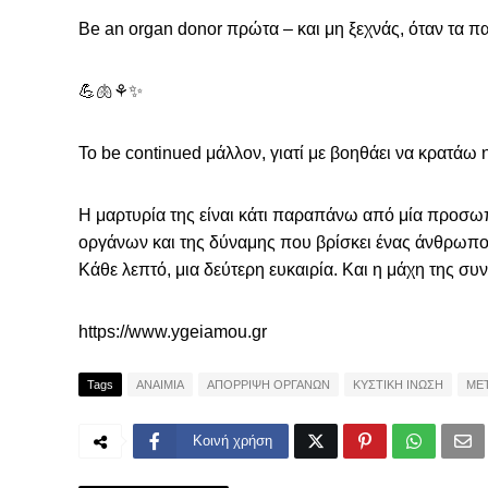
Be an organ donor πρώτα – και μη ξεχνάς, όταν τα πα
💪🫁⚘️✨️
To be continued μάλλον, γιατί με βοηθάει να κρατάω 
Η μαρτυρία της είναι κάτι παραπάνω από μία προσωπ
οργάνων και της δύναμης που βρίσκει ένας άνθρωπος 
Kάθε λεπτό, μια δεύτερη ευκαιρία. Και η μάχη της συνε
https://www.ygeiamou.gr
Tags
ΑΝΑΙΜΙΑ
ΑΠΟΡΡΙΨΗ ΟΡΓΑΝΩΝ
ΚΥΣΤΙΚΗ ΙΝΩΣΗ
ΜΕ
Κοινή χρήση