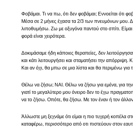
Φοβάμαι. Τι να πω, ότι δεν φοβάμαι; Εννοείται ότι φο
Μέσα σε 2 μήνες έχασα τα 2/3 των πνευμόνων μου. Δ
λιποθυμήσω. Ζω με οξυγόνα παντού στο σπίτι. Είμαι 
φορά είναι χειρότερα.
Δοκιμάσαμε ήδη κάποιες θεραπείες, δεν λειτούργησα
και κάτι λειτουργήσει και σταματήσει την απόρριψη. Κ
Και αν όχι, θα μπω σε μια λίστα και θα περιμένω για 
Θέλω να ζήσω; ΝΑΙ. Θέλω να ζήσω για εμένα, για την 
γιατί το μεγαλύτερο μου όνειρο δεν το έχω πραγματ
να το ζήσω. Οπότε, θα ζήσω. Με τον έναν ή τον άλλο
Άλλωστε μη ξεχνάμε ότι είμαι η πιο τυχερή κοπέλα 
καταφέρω, περισσότερο από οτι πιστεύουν στον εαυτό 