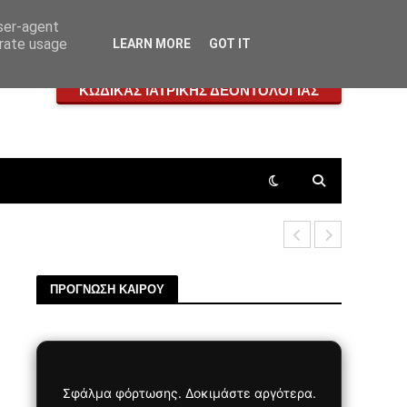
user-agent
erate usage
LEARN MORE
GOT IT
ΚΩΔΙΚΑΣ ΙΑΤΡΙΚΗΣ ΔΕΟΝΤΟΛΟΓΙΑΣ
Πεταλοειδή
ΠΡΟΓΝΩΣΗ ΚΑΙΡΟΥ
Σφάλμα φόρτωσης. Δοκιμάστε αργότερα.