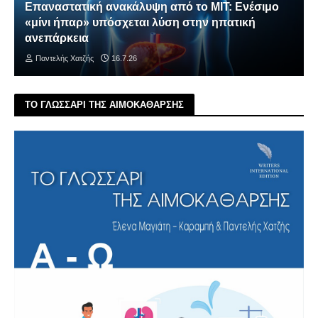
Επαναστατική ανακάλυψη από το MIT: Ενέσιμο
«μίνι ήπαρ» υπόσχεται λύση στην ηπατική
ανεπάρκεια
Παντελής Χατζής
16.7.26
ΤΟ ΓΛΩΣΣΑΡΙ ΤΗΣ ΑΙΜΟΚΑΘΑΡΣΗΣ