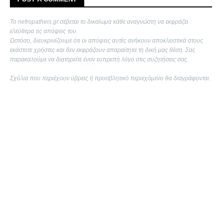
Το nefropatheis.gr σέβεται το δικαίωμα κάθε αναγνώστη να εκφράζει
ελεύθερα τις απόψεις του.
Ωστόσο, διευκρινίζουμε ότι οι απόψεις αυτές ανήκουν αποκλειστικά στους
εκάστοτε χρήστες και δεν εκφράζουν απαραίτητα τη δική μας θέση. Σας
παρακαλούμε να διατηρείτε έναν ευπρεπή λόγο στις συζητήσεις σας.
Σχόλια που περιέχουν ύβρεις ή προσβλητικό περιεχόμενο θα διαγράφονται.