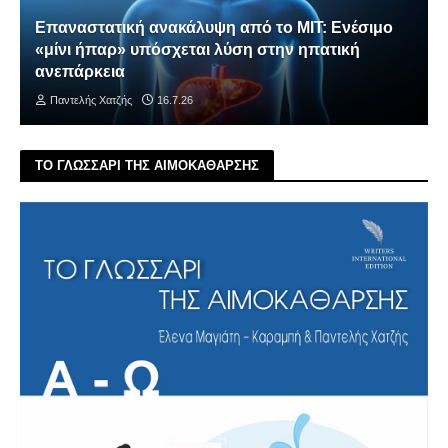
Επαναστατική ανακάλυψη από το MIT: Ενέσιμο
«μίνι ήπαρ» υπόσχεται λύση στην ηπατική
ανεπάρκεια
Παντελής Χατζής
16.7.26
ΤΟ ΓΛΩΣΣΑΡΙ ΤΗΣ ΑΙΜΟΚΑΘΑΡΣΗΣ