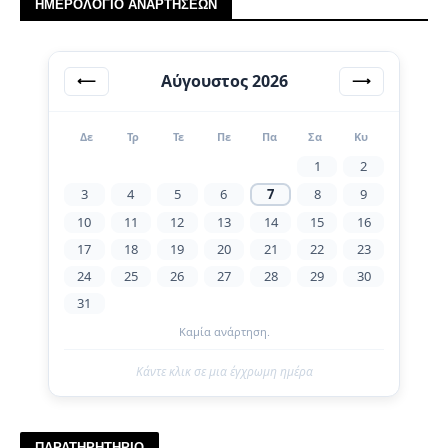
ΗΜΕΡΟΛΟΓΙΟ ΑΝΑΡΤΗΣΕΩΝ
Αύγουστος 2026
⟵
⟶
Δε
Τρ
Τε
Πε
Πα
Σα
Κυ
1
2
3
4
5
6
7
8
9
10
11
12
13
14
15
16
17
18
19
20
21
22
23
24
25
26
27
28
29
30
31
Καμία ανάρτηση.
Κάντε κλικ σε μια έγχρωμη ημέρα
ΠΑΡΑΤΗΡΗΤΗΡΙΟ