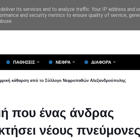
eliver its services and to analyze traffic. Your IP address and 
ormance and security metrics to ensure quality of service, gen
abuse.
ΠΑΘΗΣΕΙΣ
ΝΕΦΡΑ
ΔΙΑΦΟΡΑ
νεφρική κάθαρση από το Σύλλογο Νεφροπαθών Αλεξανδρούπολης
μή που ένας άνδρας
οκτήσει νέους πνεύμονε