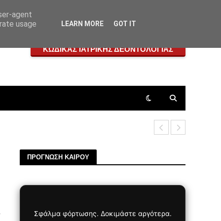
user-agent
erate usage
LEARN MORE
GOT IT
ΚΩΔΙΚΑΣ ΙΑΤΡΙΚΗΣ ΔΕΟΝΤΟΛΟΓΙΑΣ
Η ΙΔΕΑ ΤΗ
ΠΡΟΓΝΩΣΗ ΚΑΙΡΟΥ
ς
Σφάλμα φόρτωσης. Δοκιμάστε αργότερα.