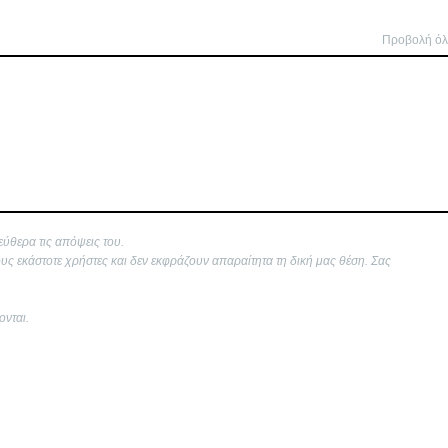
Προβολή ό
εύθερα τις απόψεις του.
ους εκάστοτε χρήστες και δεν εκφράζουν απαραίτητα τη δική μας θέση. Σας
ονται.