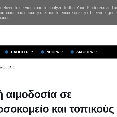
eliver its services and to analyze traffic. Your IP address and 
ormance and security metrics to ensure quality of service, gen
abuse.
ΠΑΘΗΣΕΙΣ
ΝΕΦΡΑ
ΔΙΑΦΟΡΑ
 ανωμαλία
ή αιμοδοσία σε
οσοκομείο και τοπικούς