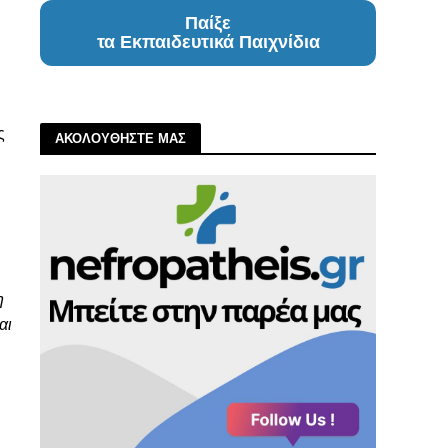
Παίξε
τα Εκπαιδευτικά Παιχνίδια
ς
ΑΚΟΛΟΥΘΗΣΤΕ ΜΑΣ
η
αι