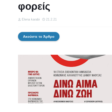
φορείς
Elena karabi
21.2.21
Ακούστε το Άρθρο