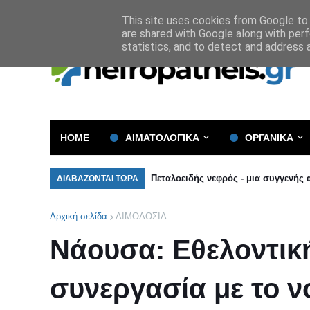
Όροι και Προϋποθέσεις
Πολιτική Απορρήτου
This site uses cookies from Google to d
are shared with Google along with perf
statistics, and to detect and address 
HOME
ΑΙΜΑΤΟΛΟΓΙΚΑ
ΟΡΓΑΝΙΚΑ
Πεταλοειδής νεφρός - μια συγγενής
ΔΙΑΒΑΖΟΝΤΑΙ ΤΩΡΑ
Αρχική σελίδα
ΑΙΜΟΔΟΣΙΑ
Νάουσα: Εθελοντικ
συνεργασία με το ν