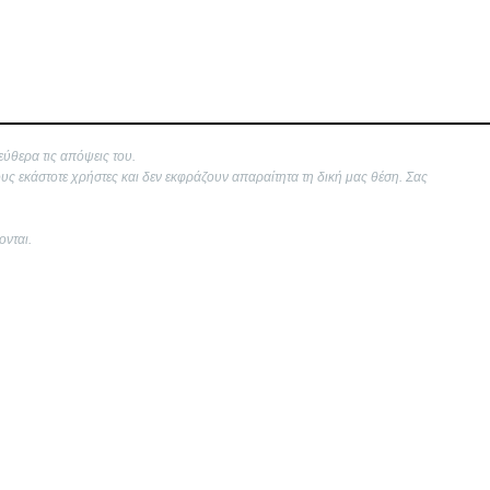
εύθερα τις απόψεις του.
ους εκάστοτε χρήστες και δεν εκφράζουν απαραίτητα τη δική μας θέση. Σας
ονται.