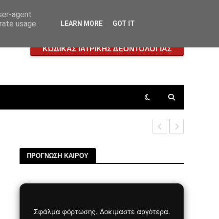
user-agent
erate usage
LEARN MORE
GOT IT
ΚΩΔΙΚΑΣ ΙΑΤΡΙΚΗΣ ΔΕΟΝΤΟΛΟΓΙΑΣ
Επαναστατι
ΠΡΟΓΝΩΣΗ ΚΑΙΡΟΥ
Σφάλμα φόρτωσης. Δοκιμάστε αργότερα.