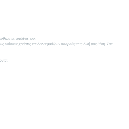
εύθερα τις απόψεις του.
ους εκάστοτε χρήστες και δεν εκφράζουν απαραίτητα τη δική μας θέση. Σας
ονται.