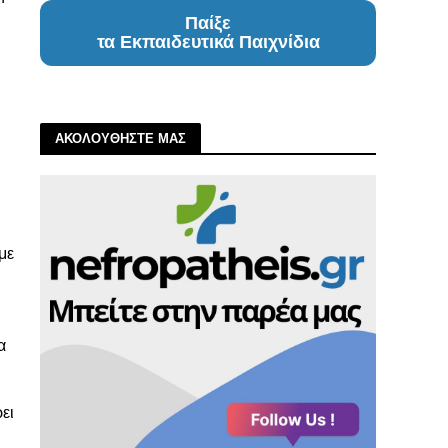
Παίξε
τα Εκπαιδευτικά Παιχνίδια
ΑΚΟΛΟΥΘΗΣΤΕ ΜΑΣ
με
α
ει