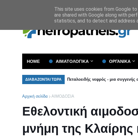
Όροι και Προϋποθέσεις
Πολιτική Απορρήτου
This site uses cookies from Google to d
are shared with Google along with perf
statistics, and to detect and address 
HOME
ΑΙΜΑΤΟΛΟΓΙΚΑ
ΟΡΓΑΝΙΚΑ
Πεταλοειδής νεφρός - μια συγγενής
ΔΙΑΒΑΖΟΝΤΑΙ ΤΩΡΑ
Αρχική σελίδα
ΑΙΜΟΔΟΣΙΑ
Εθελοντική αιμοδο
μνήμη της Κλαίρης 