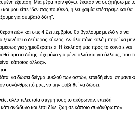
ικευμένη εξέταση. Μία μέρα πριν φύγω, έκατσα να συζητήσω με τ
 και μου είπε “δεν πας πουθενά, η λευχαιμία επέστρεψε και θα
άξουμε για συμβατό δότη”.
θεραπειών και στις 4 Σεπτεμβρίου θα βγάλουμε μυελό για να
α ξεκινήσει ο δεύτερος κύκλος. Αν όλα πάνε καλά μπορεί να μην
 αμέσως για χημιοθεραπεία. Η έκκλησή μας προς το κοινό είναι
θεί άμεσα δότης, όχι μόνο για μένα αλλά και για άλλους, που τ
 είναι κάποιος άλλος».
μα»
άται να δώσει δείγμα μυελού των οστών, επειδή είναι σημαντικ
 τον συνάνθρωπό μας, να μην φοβηθεί να δώσει.
είς, αλλά τελευταία στιγμή τους το ακύρωναν, επειδή
 κάτι ανώδυνο και έτσι δίνει ζωή σε κάποιο συνάνθρωπο»