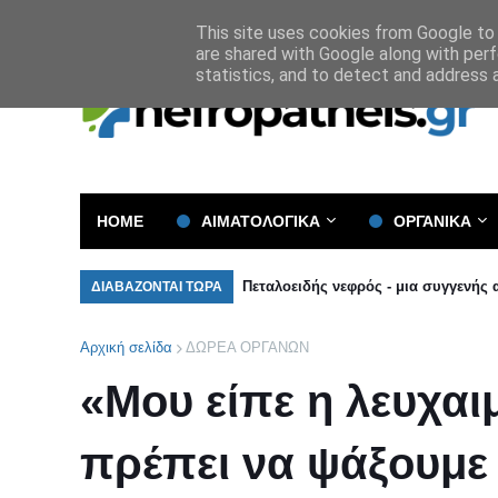
Όροι και Προϋποθέσεις
Πολιτική Απορρήτου
This site uses cookies from Google to d
are shared with Google along with perf
statistics, and to detect and address 
HOME
ΑΙΜΑΤΟΛΟΓΙΚΑ
ΟΡΓΑΝΙΚΑ
Πεταλοειδής νεφρός - μια συγγενής
ΔΙΑΒΑΖΟΝΤΑΙ ΤΩΡΑ
Αρχική σελίδα
ΔΩΡΕΑ ΟΡΓΑΝΩΝ
«Μου είπε η λευχαι
πρέπει να ψάξουμε 