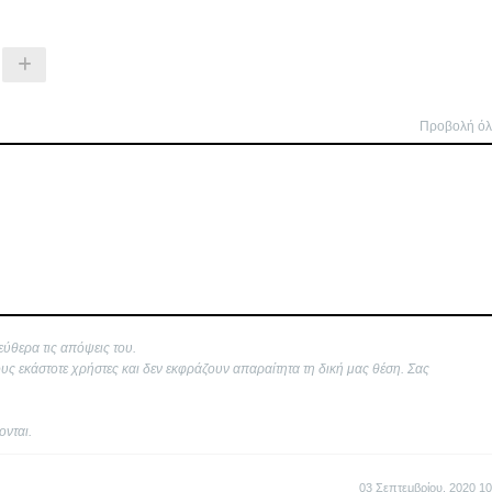
Προβολή ό
εύθερα τις απόψεις του.
ους εκάστοτε χρήστες και δεν εκφράζουν απαραίτητα τη δική μας θέση. Σας
ονται.
03 Σεπτεμβρίου, 2020 10