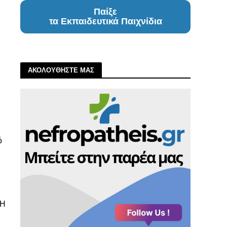
Παίξε
τα Εκπαιδευτικά Παιχνίδια
ΑΚΟΛΟΥΘΗΣΤΕ ΜΑΣ
ό
 Η