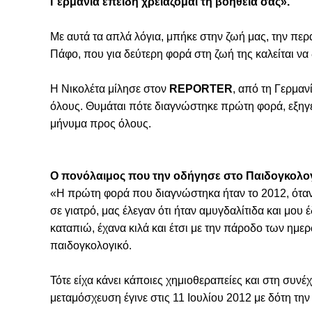
Γερμανία επειδή χρειάζομαι τη βοήθειά σας».
Με αυτά τα απλά λόγια, μπήκε στην ζωή μας,
την περ
Πάφο, που για δεύτερη φορά στη ζωή της καλείται να 
Η Νικολέτα μίλησε στον
REPORTER
, από τη Γερμαν
όλους. Θυμάται πότε διαγνώστηκε πρώτη φορά, εξηγεί
μήνυμα προς όλους.
Ο πονόλαιμος που την οδήγησε στο Παιδογκολο
«Η πρώτη φορά που διαγνώστηκα ήταν το 2012, όταν 
σε γιατρό, μας έλεγαν ότι ήταν αμυγδαλίτιδα και μο
καταπιώ, έχανα κιλά και έτσι με την πάροδο των ημερ
παιδογκολογικό.
Τότε είχα κάνει κάποιες χημιοθεραπείες και στη συν
μεταμόσχευση έγινε στις 11 Ιουλίου 2012 με δότη τη