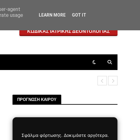
user-agent
erate usage
LEARN MORE
GOT IT
ΚΩΔΙΚΑΣ ΙΑΤΡΙΚΗΣ ΔΕΟΝΤΟΛΟΓΙΑΣ
Ωνάσειο: Έ
ΠΡΟΓΝΩΣΗ ΚΑΙΡΟΥ
Σφάλμα φόρτωσης. Δοκιμάστε αργότερα.