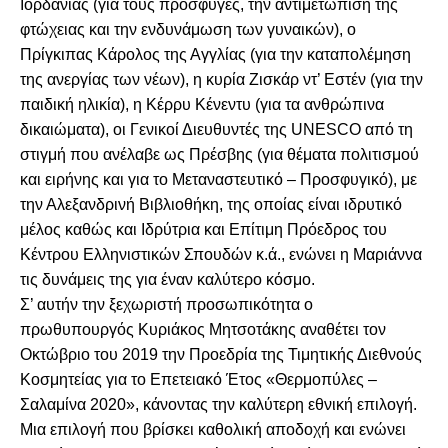
Ιορδανίας (για τους πρόσφυγες, την αντιμετώπιση της
φτώχειας και την ενδυνάμωση των γυναικών), ο
Πρίγκιπας Κάρολος της Αγγλίας (για την καταπολέμηση
της ανεργίας των νέων), η κυρία Ζισκάρ ντ’ Εστέν (για την
παιδική ηλικία), η Κέρρυ Κένεντυ (για τα ανθρώπινα
δικαιώματα), οι Γενικοί Διευθυντές της UNESCO από τη
στιγμή που ανέλαβε ως Πρέσβης (για θέματα πολιτισμού
και ειρήνης και για το Μεταναστευτικό – Προσφυγικό), με
την Αλεξανδρινή Βιβλιοθήκη, της οποίας είναι ιδρυτικό
μέλος καθώς και Ιδρύτρια και Επίτιμη Πρόεδρος του
Κέντρου Ελληνιστικών Σπουδών κ.ά., ενώνει η Μαριάννα
τις δυνάμεις της για έναν καλύτερο κόσμο.
Σ’ αυτήν την ξεχωριστή προσωπικότητα ο
πρωθυπουργός Κυριάκος Μητσοτάκης αναθέτει τον
Οκτώβριο του 2019 την Προεδρία της Τιμητικής Διεθνούς
Κοσμητείας για το Επετειακό Έτος «Θερμοπύλες –
Σαλαμίνα 2020», κάνοντας την καλύτερη εθνική επιλογή.
Μια επιλογή που βρίσκει καθολική αποδοχή και ενώνει