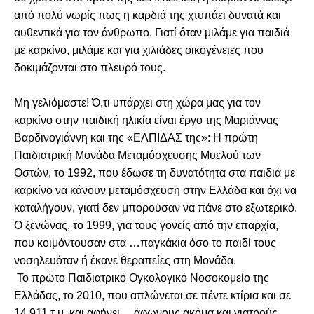
από πολύ νωρίς πως η καρδιά της χτυπάει δυνατά και
αυθεντικά για τον άνθρωπο. Γιατί όταν μιλάμε για παιδιά
με καρκίνο, μιλάμε και για χιλιάδες οικογένειες που
δοκιμάζονται στο πλευρό τους.
Μη γελιόμαστε! Ό,τι υπάρχει στη χώρα μας για τον
καρκίνο στην παιδική ηλικία είναι έργο της Μαριάννας
Βαρδινογιάννη και της «ΕΛΠΙΔΑΣ της»: Η πρώτη
Παιδιατρική Μονάδα Μεταμόσχευσης Μυελού των
Οστών, το 1992, που έδωσε τη δυνατότητα στα παιδιά με
καρκίνο να κάνουν μεταμόσχευση στην Ελλάδα και όχι να
καταλήγουν, γιατί δεν μπορούσαν να πάνε στο εξωτερικό.
Ο ξενώνας, το 1999, για τους γονείς από την επαρχία,
που κοιμόντουσαν στα …παγκάκια όσο το παιδί τους
νοσηλευόταν ή έκανε θεραπείες στη Μονάδα.
Το πρώτο Παιδιατρικό Ογκολογικό Νοσοκομείο της
Ελλάδας, το 2010, που απλώνεται σε πέντε κτίρια και σε
14.911 τ.μ. και αφήνει… άφωνους ακόμα και γιατρούς