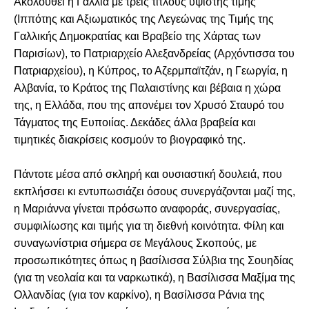
Ακολουθεί η Γαλλία με τρεις τίτλους υψίστης τιμής
(Ιππότης και Αξιωματικός της Λεγεώνας της Τιμής της
Γαλλικής Δημοκρατίας και Βραβείο της Χάρτας των
Παρισίων), το Πατριαρχείο Αλεξανδρείας (Αρχόντισσα του
Πατριαρχείου), η Κύπρος, το Αζερμπαϊτζάν, η Γεωργία, η
Αλβανία, το Κράτος της Παλαιστίνης και βέβαια η χώρα
της, η Ελλάδα, που της απονέμει τον Χρυσό Σταυρό του
Τάγματος της Ευποιίας. Δεκάδες άλλα βραβεία και
τιμητικές διακρίσεις κοσμούν το βιογραφικό της.
Πάντοτε μέσα από σκληρή και ουσιαστική δουλειά, που
εκπλήσσει κι εντυπωσιάζει όσους συνεργάζονται μαζί της,
η Μαριάννα γίνεται πρόσωπο αναφοράς, συνεργασίας,
συμφιλίωσης και τιμής για τη διεθνή κοινότητα. Φίλη και
συναγωνίστρια σήμερα σε Μεγάλους Σκοπούς, με
προσωπικότητες όπως η βασίλισσα Σύλβια της Σουηδίας
(για τη νεολαία και τα ναρκωτικά), η Βασίλισσα Μαξίμα της
Ολλανδίας (για τον καρκίνο), η Βασίλισσα Ράνια της