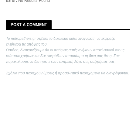
Error:
No Results Found
POST A COMMENT
Το nefropatheis.gr σέβεται το δικαίωμα κάθε αναγνώστη να εκφράζει
ελεύθερα τις απόψεις του.
Ωστόσο, διευκρινίζουμε ότι οι απόψεις αυτές ανήκουν αποκλειστικά στους
εκάστοτε χρήστες και δεν εκφράζουν απαραίτητα τη δική μας θέση. Σας
παρακαλούμε να διατηρείτε έναν ευπρεπή λόγο στις συζητήσεις σας.
Σχόλια που περιέχουν ύβρεις ή προσβλητικό περιεχόμενο θα διαγράφονται.