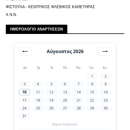
ΦΙΣΤΟΥΛΑ - ΚΕΝΤΡΙΚΟΣ ΦΛΕΒΙΚΟΣ ΚΑΘΕΤΗΡΑΣ
Χ.Ν.Ν.
ΗΜΕΡΟΛΟΓΙΟ ΑΝΑΡΤΗΣΕΩΝ
Αύγουστος 2026
⟵
⟶
Δε
Τρ
Τε
Πε
Πα
Σα
Κυ
1
2
3
4
5
6
7
8
9
10
11
12
13
14
15
16
17
18
19
20
21
22
23
24
25
26
27
28
29
30
31
Καμία ανάρτηση.