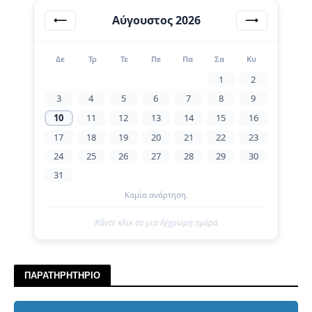
Αύγουστος 2026
⟵
⟶
Δε
Τρ
Τε
Πε
Πα
Σα
Κυ
1
2
3
4
5
6
7
8
9
10
11
12
13
14
15
16
17
18
19
20
21
22
23
24
25
26
27
28
29
30
31
Καμία ανάρτηση.
Κάντε κλικ σε μια έγχρωμη ημέρα
ΠΑΡΑΤΗΡΗΤΗΡΙΟ