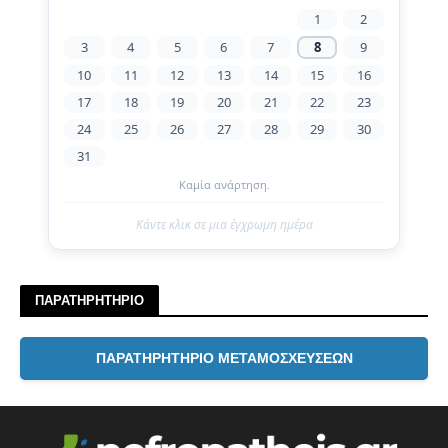
1
2
3
4
5
6
7
8
9
10
11
12
13
14
15
16
17
18
19
20
21
22
23
24
25
26
27
28
29
30
31
Καμία ανάρτηση.
Κάντε κλικ σε μια έγχρωμη ημέρα
ΠΑΡΑΤΗΡΗΤΗΡΙΟ
ΠΑΡΑΤΗΡΗΤΗΡΙΟ ΜΕΤΑΜΟΣΧΕΥΣΕΩΝ