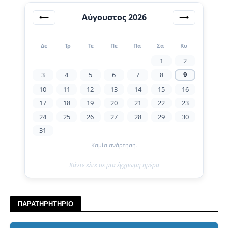
Αύγουστος 2026
⟵
⟶
Δε
Τρ
Τε
Πε
Πα
Σα
Κυ
1
2
3
4
5
6
7
8
9
10
11
12
13
14
15
16
17
18
19
20
21
22
23
24
25
26
27
28
29
30
31
Καμία ανάρτηση.
Κάντε κλικ σε μια έγχρωμη ημέρα
ΠΑΡΑΤΗΡΗΤΗΡΙΟ