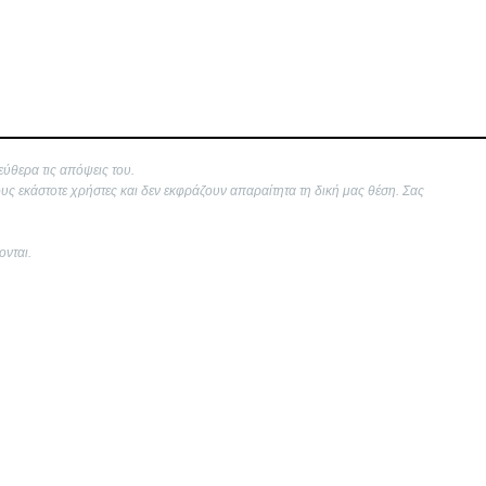
εύθερα τις απόψεις του.
ους εκάστοτε χρήστες και δεν εκφράζουν απαραίτητα τη δική μας θέση. Σας
ονται.