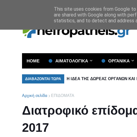
Όροι και Προϋποθέσεις
Πολιτική Απορρήτου
This site uses cookies from Google to d
are shared with Google along with perf
statistics, and to detect and address 
HOME
ΑΙΜΑΤΟΛΟΓΙΚΑ
ΟΡΓΑΝΙΚΑ
Η ΙΔΕΑ ΤΗΣ ΔΩΡΕΑΣ ΟΡΓΑΝΩΝ ΚΑΙ
ΔΙΑΒΑΖΟΝΤΑΙ ΤΩΡΑ
Αρχική σελίδα
ΕΠΙΔΟΜΑΤΑ
Διατροφικό επίδομα
2017