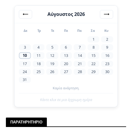
Αύγουστος 2026
⟵
⟶
Δε
Τρ
Τε
Πε
Πα
Σα
Κυ
1
2
3
4
5
6
7
8
9
10
11
12
13
14
15
16
17
18
19
20
21
22
23
24
25
26
27
28
29
30
31
Καμία ανάρτηση.
Κάντε κλικ σε μια έγχρωμη ημέρα
ΠΑΡΑΤΗΡΗΤΗΡΙΟ