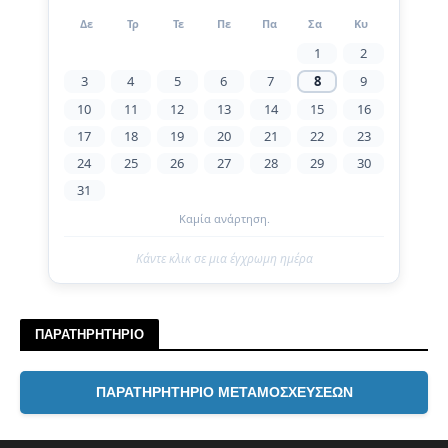
Δε
Τρ
Τε
Πε
Πα
Σα
Κυ
1
2
3
4
5
6
7
8
9
10
11
12
13
14
15
16
17
18
19
20
21
22
23
24
25
26
27
28
29
30
31
Καμία ανάρτηση.
Κάντε κλικ σε μια έγχρωμη ημέρα
ΠΑΡΑΤΗΡΗΤΗΡΙΟ
ΠΑΡΑΤΗΡΗΤΗΡΙΟ ΜΕΤΑΜΟΣΧΕΥΣΕΩΝ