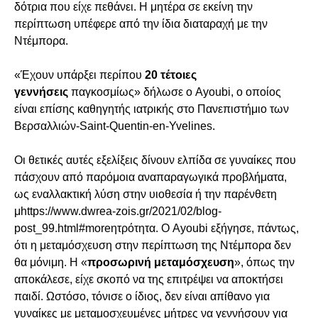
δότρια που είχε πεθάνει. Η μητέρα σε εκείνη την
περίπτωση υπέφερε από την ίδια διαταραχή με την
Ντέμπορα.
«Έχουν υπάρξει περίπου
20 τέτοιες
γεννήσεις
παγκοσμίως» δήλωσε ο Ayoubi, ο οποίος
είναι επίσης καθηγητής ιατρικής στο Πανεπιστήμιο των
Βερσαλλιών-Saint-Quentin-en-Yvelines.
Οι θετικές αυτές εξελίξεις δίνουν ελπίδα σε γυναίκες που
πάσχουν από παρόμοια αναπαραγωγικά προβλήματα,
ως εναλλακτική λύση στην υιοθεσία ή την παρένθετη
μhttps://www.dwrea-zois.gr/2021/02/blog-
post_99.html#moreητρότητα. Ο Ayoubi εξήγησε, πάντως,
ότι η μεταμόσχευση στην περίπτωση της Ντέμπορα δεν
θα μόνιμη. Η «
προσωρινή μεταμόσχευση
», όπως την
αποκάλεσε, είχε σκοπό να της επιτρέψει να αποκτήσει
παιδί. Ωστόσο, τόνισε ο ίδιος, δεν είναι απίθανο για
γυναίκες με μεταμοσχευμένες μήτρες να γεννήσουν για