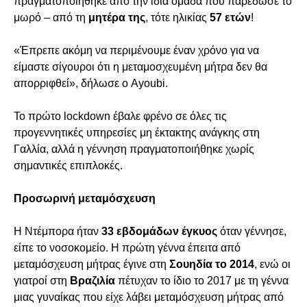
πραγματοποιήθηκε από την ίδια ομάδα που παρέδωσε το
μωρό – από τη
μητέρα της
, τότε ηλικίας
57 ετών
!
«Έπρεπε ακόμη να περιμένουμε έναν χρόνο για να
είμαστε σίγουροι ότι η μεταμοσχευμένη μήτρα δεν θα
απορριφθεί», δήλωσε ο Ayoubi.
Το πρώτο lockdown έβαλε φρένο σε όλες τις
προγεννητικές υπηρεσίες μη έκτακτης ανάγκης στη
Γαλλία, αλλά η γέννηση πραγματοποιήθηκε χωρίς
σημαντικές επιπλοκές.
Προσωρινή μεταμόσχευση
Η Ντέμπορα ήταν
33 εβδομάδων έγκυος
όταν γέννησε,
είπε το νοσοκομείο. Η πρώτη γέννα έπειτα από
μεταμόσχευση μήτρας έγινε στη
Σουηδία το 2014
, ενώ οι
γιατροί στη
Βραζιλία
πέτυχαν το ίδιο το 2017 με τη γέννα
μιας γυναίκας που είχε λάβει μεταμόσχευση μήτρας από