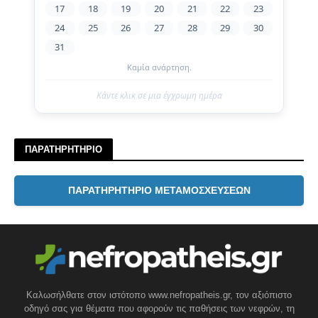
17
18
19
20
21
22
23
24
25
26
27
28
29
30
31
Καμία ανάρτηση.
Κάντε κλικ σε μια έγχρωμη ημέρα
ΠΑΡΑΤΗΡΗΤΗΡΙΟ
ΠΑΡΑΤΗΡΗΤΗΡΙΟ ΜΕΤΑΜΟΣΧΕΥΣΕΩΝ
Καλωσήλθατε στον ιστότοπο www.nefropatheis.gr, τον αξιόπιστο
οδηγό σας για θέματα που αφορούν τις παθήσεις των νεφρών, τη