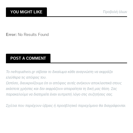
YOU MIGHT LIKE
Προβολή όλων
Error:
No Results Found
POST A COMMENT
Το nefropatheis.gr σέβεται το δικαίωμα κάθε αναγνώστη να εκφράζει
ελεύθερα τις απόψεις του.
Ωστόσο, διευκρινίζουμε ότι οι απόψεις αυτές ανήκουν αποκλειστικά στους
εκάστοτε χρήστες και δεν εκφράζουν απαραίτητα τη δική μας θέση. Σας
παρακαλούμε να διατηρείτε έναν ευπρεπή λόγο στις συζητήσεις σας.
Σχόλια που περιέχουν ύβρεις ή προσβλητικό περιεχόμενο θα διαγράφονται.