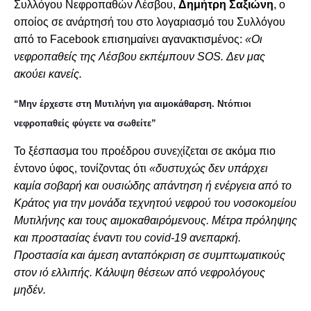
Συλλόγου Νεφροπαθών Λέσβου,
Δημήτρη Σαξιώνη
, ο
οποίος σε ανάρτησή του στο λογαριασμό του Συλλόγου
από το Facebook επισημαίνει αγανακτισμένος:
«Οι
νεφροπαθείς της Λέσβου εκπέμπουν SOS. Δεν μας
ακούει κανείς.
“Μην έρχεστε στη Μυτιλήνη για αιμοκάθαρση. Ντόπιοι
νεφροπαθείς φύγετε να σωθείτε”
Το ξέσπασμα του προέδρου συνεχίζεται σε ακόμα πιο
έντονο ύφος, τονίζοντας ότι
«δυστυχώς δεν υπάρχει
καμία σοβαρή και ουσιώδης απάντηση ή ενέργεια από το
Κράτος για την μονάδα τεχνητού νεφρού του νοσοκομείου
Μυτιλήνης και τους αιμοκαθαιρόμενους. Μέτρα πρόληψης
και προστασίας έναντι του covid-19 ανεπαρκή.
Προστασία και άμεση ανταπόκριση σε συμπτωματικούς
στον ιό ελλιπής. Κάλυψη θέσεων από νεφρολόγους
μηδέν.