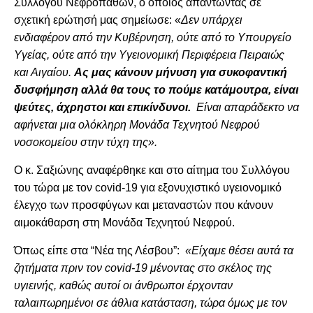
Συλλόγου Νεφροπαθών, ο οποίος απαντώντας σε
σχετική ερώτησή μας σημείωσε: «
Δεν υπάρχει
ενδιαφέρον από την Κυβέρνηση, ούτε από το Υπουργείο
Υγείας, ούτε από την Υγειονομική Περιφέρεια Πειραιώς
και Αιγαίου.
Ας μας κάνουν μήνυση για συκοφαντική
δυσφήμηση αλλά θα τους το πούμε κατάμουτρα, είναι
ψεύτες, άχρηστοι και επικίνδυνοι.
Είναι απαράδεκτο να
αφήνεται μια ολόκληρη Μονάδα Τεχνητού Νεφρού
νοσοκομείου στην τύχη της».
Ο κ. Σαξιώνης αναφέρθηκε και στο αίτημα του Συλλόγου
του τώρα με τον covid-19 για εξονυχιστικό υγειονομικό
έλεγχο των προσφύγων και μεταναστών που κάνουν
αιμοκάθαρση στη Μονάδα Τεχνητού Νεφρού.
Όπως είπε στα “Νέα της Λέσβου”:
«Είχαμε θέσει αυτά τα
ζητήματα πριν τον covid-19 μένοντας στο σκέλος της
υγιεινής, καθώς αυτοί οι άνθρωποι έρχονταν
ταλαιπωρημένοι σε άθλια κατάσταση, τώρα όμως με τον