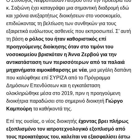
Ο Σύλλογος Νεφροπαθών Λέσβου υπό την προεδρία του
κ. Σαξιώνη έχει καταγράψει μια σημαντική διαδρομή εδώ
και χρόνια ανεξαρτήτως διοικήσεων στο νοσοκομείο,
επιδιώκοντας τη βελτίωση των συνθηκών για τους
εξαιρετικά ευάλωτους ασθενείς που εκπροσωπεί. Σ’ αυτή
τη βάση
ο ρόλος του ήταν καθοριστικός επί
προηγούμενης διοίκησης όταν στο τιμόνι του
νοσοκομείου βρισκόταν η Άννα Ζερβού για την
αντικατάσταση των περισσότερων από τα παλαιά
μηχανήματα αιμοκάθαρσης με νέα
, μια μεγάλη δαπάνη
που καλύφθηκε επί ΣΥΡΙΖΑ από το Πρόγραμμα
Δημόσιων Επενδύσεων και η εγκατάσταση
ολοκληρώθηκε μέσα στο 2019, πριν η προηγούμενη
διοικήτρια παραδώσει στο σημερινό διοικητή
Γιώργο
Καμπούρη
τα καθήκοντά της.
Επί της ουσίας, ο νέος διοικητής
έχοντας βρει πλήρως
εξοπλισμένο τον ιατροτεχνολογικό εξοπλισμό από
τους προκατόχους του, καλείται να εξασφαλίσει έστω