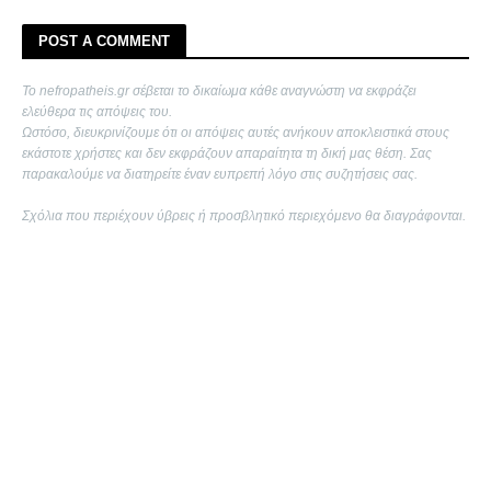
POST A COMMENT
Το nefropatheis.gr σέβεται το δικαίωμα κάθε αναγνώστη να εκφράζει
ελεύθερα τις απόψεις του.
Ωστόσο, διευκρινίζουμε ότι οι απόψεις αυτές ανήκουν αποκλειστικά στους
εκάστοτε χρήστες και δεν εκφράζουν απαραίτητα τη δική μας θέση. Σας
παρακαλούμε να διατηρείτε έναν ευπρεπή λόγο στις συζητήσεις σας.
Σχόλια που περιέχουν ύβρεις ή προσβλητικό περιεχόμενο θα διαγράφονται.