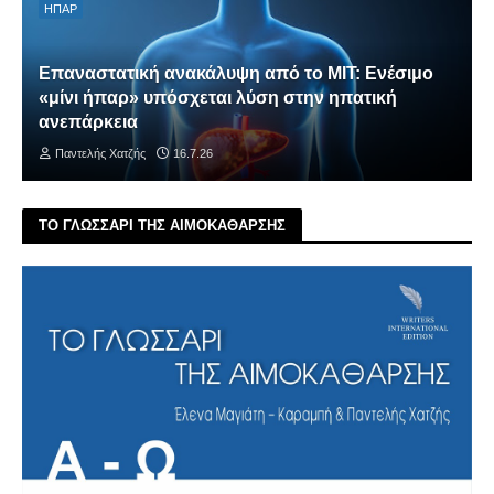
ΗΠΑΡ
Επαναστατική ανακάλυψη από το MIT: Ενέσιμο
«μίνι ήπαρ» υπόσχεται λύση στην ηπατική
ανεπάρκεια
Παντελής Χατζής
16.7.26
ΤΟ ΓΛΩΣΣΑΡΙ ΤΗΣ ΑΙΜΟΚΑΘΑΡΣΗΣ