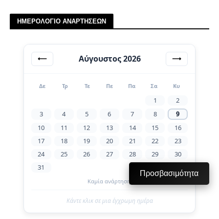
ΗΜΕΡΟΛΟΓΙΟ ΑΝΑΡΤΗΣΕΩΝ
Αύγουστος 2026
⟵
⟶
Δε
Τρ
Τε
Πε
Πα
Σα
Κυ
1
2
3
4
5
6
7
8
9
10
11
12
13
14
15
16
17
18
19
20
21
22
23
24
25
26
27
28
29
30
31
Προσβασιμότητα
Καμία ανάρτηση.
Κάντε κλικ σε μια έγχρωμη ημέρα