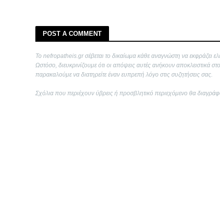
POST A COMMENT
Το nefropatheis.gr σέβεται το δικαίωμα κάθε αναγνώστη να εκφράζει ελ
Ωστόσο, διευκρινίζουμε ότι οι απόψεις αυτές ανήκουν αποκλειστικά στ
παρακαλούμε να διατηρείτε έναν ευπρεπή λόγο στις συζητήσεις σας.
Σχόλια που περιέχουν ύβρεις ή προσβλητικό περιεχόμενο θα διαγράφ