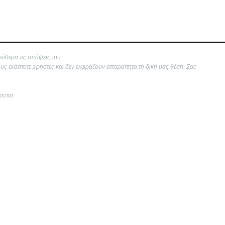
εύθερα τις απόψεις του.
ους εκάστοτε χρήστες και δεν εκφράζουν απαραίτητα τη δική μας θέση. Σας
ονται.