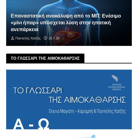
Επαναστατική ανακάλυψη από το MIT: Ενέσιμο
«μίνι ήπαρ» υπόσχεται λύση στην ηπατική
ανεπάρκεια
Παντελής Χατζής
16.7.26
ΤΟ ΓΛΩΣΣΑΡΙ ΤΗΣ ΑΙΜΟΚΑΘΑΡΣΗΣ