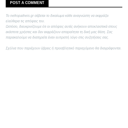
POST A COMMENT
Το nefropatheis.gr σέβεται το δικαίωμα κάθε αναγνώστη να εκφράζει
ελεύθερα τις απόψεις του.
Ωστόσο, διευκρινίζουμε ότι οι απόψεις αυτές ανήκουν αποκλειστικά στους
εκάστοτε χρήστες και δεν εκφράζουν απαραίτητα τη δική μας θέση. Σας
παρακαλούμε να διατηρείτε έναν ευπρεπή λόγο στις συζητήσεις σας.
Σχόλια που περιέχουν ύβρεις ή προσβλητικό περιεχόμενο θα διαγράφονται.