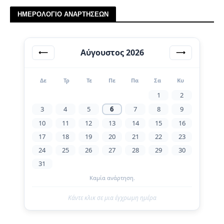
ΗΜΕΡΟΛΟΓΙΟ ΑΝΑΡΤΗΣΕΩΝ
Αύγουστος 2026
⟵
⟶
Δε
Τρ
Τε
Πε
Πα
Σα
Κυ
1
2
3
4
5
6
7
8
9
10
11
12
13
14
15
16
17
18
19
20
21
22
23
24
25
26
27
28
29
30
31
Καμία ανάρτηση.
Κάντε κλικ σε μια έγχρωμη ημέρα