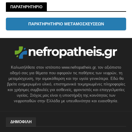
ΠΑΡΑΤΗΡΗΤΗΡΙΟ
ΠΑΡΑΤΗΡΗΤΗΡΙΟ ΜΕΤΑΜΟΣΧΕΥΣΕΩΝ
Καλωσήλθατε στον ιστότοπο www.nefropatheis.gr, τον αξιόπιστο
οδηγό σας για θέματα που αφορούν τις παθήσεις των νεφρών, τη
μεταμόσχευση, την αιμοκάθαρση και την υγεία γενικότερα. Εδώ θα
βρείτε ενημερωμένο υλικό, επιστημονικά τεκμηριωμένες πληροφορίες
και χρήσιμες συμβουλές για ασθενείς, φροντιστές και επαγγελματίες
υγείας. Στόχος μας είναι η υποστήριξη της κοινότητας των
νεφροπαθών στην Ελλάδα με υπευθυνότητα και ευαισθησία.
ΔΗΜΟΦΙΛΗ