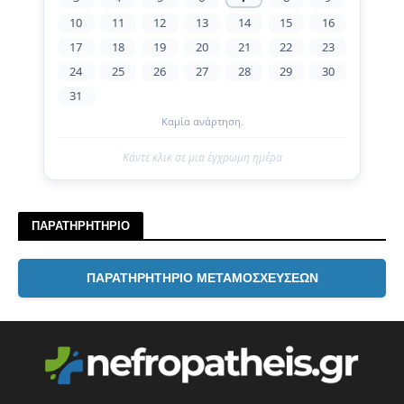
10
11
12
13
14
15
16
17
18
19
20
21
22
23
24
25
26
27
28
29
30
31
Καμία ανάρτηση.
Κάντε κλικ σε μια έγχρωμη ημέρα
ΠΑΡΑΤΗΡΗΤΗΡΙΟ
ΠΑΡΑΤΗΡΗΤΗΡΙΟ ΜΕΤΑΜΟΣΧΕΥΣΕΩΝ