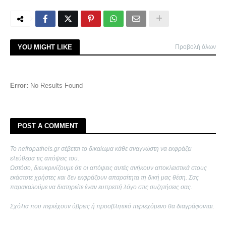
YOU MIGHT LIKE
Προβολή όλων
Error:
No Results Found
POST A COMMENT
Το nefropatheis.gr σέβεται το δικαίωμα κάθε αναγνώστη να εκφράζει
ελεύθερα τις απόψεις του.
Ωστόσο, διευκρινίζουμε ότι οι απόψεις αυτές ανήκουν αποκλειστικά στους
εκάστοτε χρήστες και δεν εκφράζουν απαραίτητα τη δική μας θέση. Σας
παρακαλούμε να διατηρείτε έναν ευπρεπή λόγο στις συζητήσεις σας.
Σχόλια που περιέχουν ύβρεις ή προσβλητικό περιεχόμενο θα διαγράφονται.