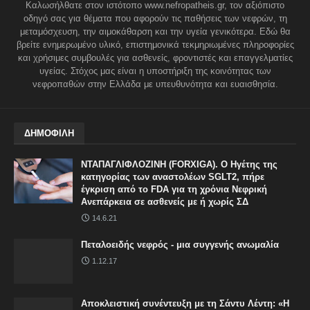
Καλωσήλθατε στον ιστότοπο www.nefropatheis.gr, τον αξιόπιστο
οδηγό σας για θέματα που αφορούν τις παθήσεις των νεφρών, τη
μεταμόσχευση, την αιμοκάθαρση και την υγεία γενικότερα. Εδώ θα
βρείτε ενημερωμένο υλικό, επιστημονικά τεκμηριωμένες πληροφορίες
και χρήσιμες συμβουλές για ασθενείς, φροντιστές και επαγγελματίες
υγείας. Στόχος μας είναι η υποστήριξη της κοινότητας των
νεφροπαθών στην Ελλάδα με υπευθυνότητα και ευαισθησία.
ΔΗΜΟΦΙΛΗ
ΝΤΑΠΑΓΛΙΦΛΟΖΙΝΗ (FORXIGA). Ο Ηγέτης της
κατηγορίας των αναστολέων SGLT2, πήρε
έγκριση από το FDA για τη χρόνια Νεφρική
Ανεπάρκεια σε ασθενείς με ή χωρίς ΣΔ
14.6.21
Πεταλοειδής νεφρός - μια συγγενής ανωμαλία
1.12.17
Αποκλειστική συνέντευξη με τη Σάντυ Λέντη: «Η