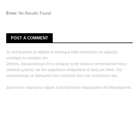
Error:
No Results Found
POST A COMMENT
Το nefropatheis.gr σέβεται το δικαίωμα κάθε αναγνώστη να εκφράζει
ελεύθερα τις απόψεις του.
Ωστόσο, διευκρινίζουμε ότι οι απόψεις αυτές ανήκουν αποκλειστικά στους
εκάστοτε χρήστες και δεν εκφράζουν απαραίτητα τη δική μας θέση. Σας
παρακαλούμε να διατηρείτε έναν ευπρεπή λόγο στις συζητήσεις σας.
Σχόλια που περιέχουν ύβρεις ή προσβλητικό περιεχόμενο θα διαγράφονται.