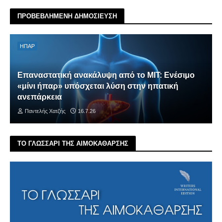
ΠΡΟΒΕΒΛΗΜΕΝΗ ΔΗΜΟΣΙΕΥΣΗ
ΗΠΑΡ
Επαναστατική ανακάλυψη από το MIT: Ενέσιμο
«μίνι ήπαρ» υπόσχεται λύση στην ηπατική
ανεπάρκεια
Παντελής Χατζής
16.7.26
ΤΟ ΓΛΩΣΣΑΡΙ ΤΗΣ ΑΙΜΟΚΑΘΑΡΣΗΣ