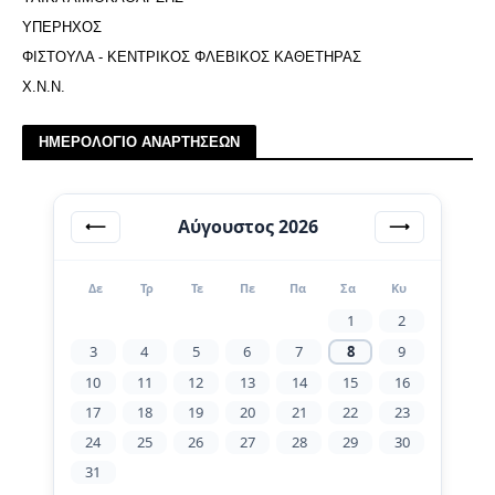
ΥΠΕΡΗΧΟΣ
ΦΙΣΤΟΥΛΑ - ΚΕΝΤΡΙΚΟΣ ΦΛΕΒΙΚΟΣ ΚΑΘΕΤΗΡΑΣ
Χ.Ν.Ν.
ΗΜΕΡΟΛΟΓΙΟ ΑΝΑΡΤΗΣΕΩΝ
Αύγουστος 2026
⟵
⟶
Δε
Τρ
Τε
Πε
Πα
Σα
Κυ
1
2
3
4
5
6
7
8
9
10
11
12
13
14
15
16
17
18
19
20
21
22
23
24
25
26
27
28
29
30
31