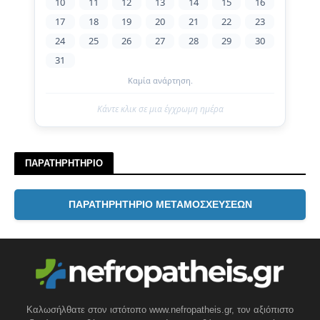
10
11
12
13
14
15
16
17
18
19
20
21
22
23
24
25
26
27
28
29
30
31
Καμία ανάρτηση.
Κάντε κλικ σε μια έγχρωμη ημέρα
ΠΑΡΑΤΗΡΗΤΗΡΙΟ
ΠΑΡΑΤΗΡΗΤΗΡΙΟ ΜΕΤΑΜΟΣΧΕΥΣΕΩΝ
Καλωσήλθατε στον ιστότοπο www.nefropatheis.gr, τον αξιόπιστο