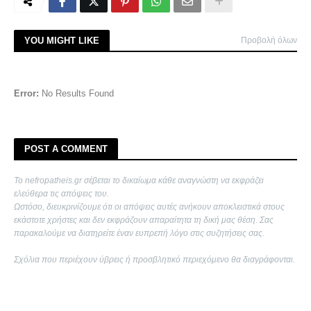
YOU MIGHT LIKE
Προβολή όλων
Error:
No Results Found
POST A COMMENT
Το nefropatheis.gr σέβεται το δικαίωμα κάθε αναγνώστη να εκφράζει
ελεύθερα τις απόψεις του.
Ωστόσο, διευκρινίζουμε ότι οι απόψεις αυτές ανήκουν αποκλειστικά στους
εκάστοτε χρήστες και δεν εκφράζουν απαραίτητα τη δική μας θέση. Σας
παρακαλούμε να διατηρείτε έναν ευπρεπή λόγο στις συζητήσεις σας.
Σχόλια που περιέχουν ύβρεις ή προσβλητικό περιεχόμενο θα διαγράφονται.